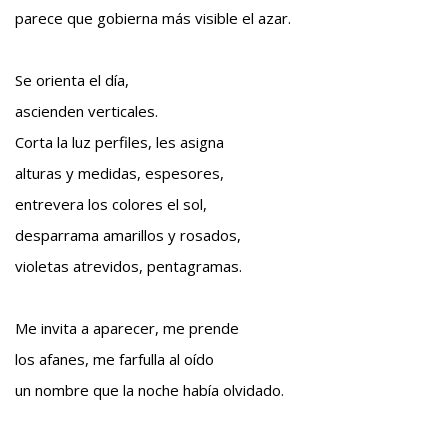
parece que gobierna más visible el azar.
Teatro
BAQUIANA – Año XXVII / Nº 137 – 138 / Enero – Junio 2026
Se orienta el día,
(TEATRO)
ascienden verticales.
Enlaces
Corta la luz perfiles, les asigna
BAQUIANA – ENLACES I
alturas y medidas, espesores,
BAQUIANA – ENLACES II
entrevera los colores el sol,
BAQUIANA – ENLACES III
desparrama amarillos y rosados,
Números Anteriores
violetas atrevidos, pentagramas.
BAQUIANA – Números Anteriores (2021 – 2025)
Me invita a aparecer, me prende
BAQUIANA – Números Anteriores (2016 – 2020)
los afanes, me farfulla al oído
BAQUIANA – Números Anteriores (2010 – 2015)
un nombre que la noche había olvidado.
BAQUIANA – Números Anteriores (2005 – 2010)
BAQUIANA – Números Anteriores (1999 – 2004)