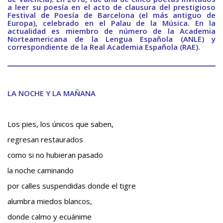
BAQUIANA – Año XXVII / Nº 137 – 138 / Enero – Junio 2026
a leer su poesía en el acto de clausura del prestigioso
Festival de Poesía de Barcelona (el más antiguo de
(Cuento III)
Europa), celebrado en el Palau de la Música. En la
actualidad es miembro de número de la Academia
Reseña
Norteamericana de la Lengua Española (ANLE) y
correspondiente de la Real Academia Española (RAE).
BAQUIANA – Año XXVII / Nº 137 – 138 / Enero – Junio 2026
(Reseña I)
________________________________________________________________________
BAQUIANA – Año XXVII / Nº 137 – 138 / Enero – Junio 2026
(Reseña II)
LA NOCHE Y LA MAÑANA
Ensayo
BAQUIANA – Año XXVII / Nº 137 – 138 / Enero – Junio 2026
Los pies, los únicos que saben,
(Ensayo)
regresan restaurados
Entrevista
como si no hubieran pasado
BAQUIANA – Año XXVII / Nº 137 – 138 / Enero – Junio 2026
la noche caminando
(Entrevista)
por calles suspendidas donde el tigre
Opinión
alumbra miedos blancos,
BAQUIANA – Año XXVII / Nº 137 – 138 / Enero – Junio 2026
donde calmo y ecuánime
(Opinión I)