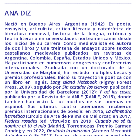
________________________________________________________________________
BAQUIANA – Año XXVII / Nº 137 – 138 / Enero – Junio 2026
(Poesía III)
ANA DIZ
BAQUIANA – Año XXVII / Nº 137 – 138 / Enero – Junio 2026
Nació en Buenos Aires, Argentina (1942). Es poeta,
(Poesía IV)
ensayista, articulista, crítica literaria y catedrática de
literatura medieval, historia de la lengua, retórica y
BAQUIANA – Año XXVII / Nº 137 – 138 / Enero – Junio 2026
teoría literaria en universidades norteamericanas desde
(Poesía V)
los inicios de su carrera. Como medievalista es autora
de dos libros y una treintena de ensayos sobre textos
BAQUIANA – Año XXVII / Nº 137 – 138 / Enero – Junio 2026
castellanos medievales publicados en revistas de
Argentina, Colombia, España, Estados Unidos y México.
(Poesía VI)
Ha participado en numerosos congresos y conferencias
internacionales. Graduada con un doctorado de la
Narrativa
Universidad de Maryland, ha recibido múltiples becas y
premios profesionales. Inició su trayectoria poética con
BAQUIANA – Año XXVII / Nº 137 – 138 / Enero – Junio 2026
un libro en inglés,
Long Island Notebook
(Pigmy Forest
(Narrativa)
Press, 2009), seguido por
Sin cazador los ciervos
, publicado
por la Universidad de Barcelona (2012);
Y así las cosas
,
Cuento
publicado por la Revista de la ANLE (RANLE, 2015), donde
también han visto la luz muchos de sus poemas en
español. Sus últimos cuatro poemarios recibieron
BAQUIANA – Año XXVII / Nº 137 – 138 / Enero – Junio 2026
premios internacionales de poesía: en 2016,
La almendra
(Cuento I)
hermética
(Círculo de Arte de Palma de Mallorca); en 2017,
Piedras rosadas
(ed. Vitruvio); en 2019,
Cuando no sé tu
BAQUIANA – Año XXVII / Nº 137 – 138 / Enero – Junio 2026
nombre ni tú el mío
(Madrid, Torremozas, Premio Carmen
(Cuento II)
Conde); y en 2022,
De vidrio la manzana
(Ateneo Mercantil
de Valencia). En 2018, fue una de cinco poetas invitados