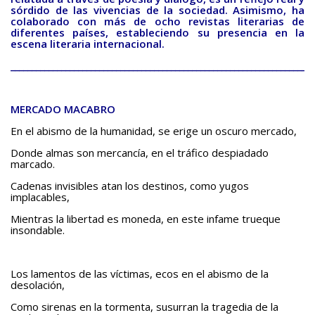
BAQUIANA – Año XXVII / Nº 137 – 138 / Enero – Junio 2026
sórdido de las vivencias de la sociedad. Asimismo, ha
colaborado con más de ocho revistas literarias de
(Cuento III)
diferentes países, estableciendo su presencia en la
escena literaria internacional.
Reseña
________________________________________________________________________
BAQUIANA – Año XXVII / Nº 137 – 138 / Enero – Junio 2026
(Reseña I)
BAQUIANA – Año XXVII / Nº 137 – 138 / Enero – Junio 2026
MERCADO MACABRO
(Reseña II)
En el abismo de la humanidad, se erige un oscuro mercado,
Ensayo
Donde almas son mercancía, en el tráfico despiadado
marcado.
BAQUIANA – Año XXVII / Nº 137 – 138 / Enero – Junio 2026
Cadenas invisibles atan los destinos, como yugos
(Ensayo)
implacables,
Entrevista
Mientras la libertad es moneda, en este infame trueque
insondable.
BAQUIANA – Año XXVII / Nº 137 – 138 / Enero – Junio 2026
(Entrevista)
Los lamentos de las víctimas, ecos en el abismo de la
Opinión
desolación,
BAQUIANA – Año XXVII / Nº 137 – 138 / Enero – Junio 2026
Como sirenas en la tormenta, susurran la tragedia de la
(Opinión I)