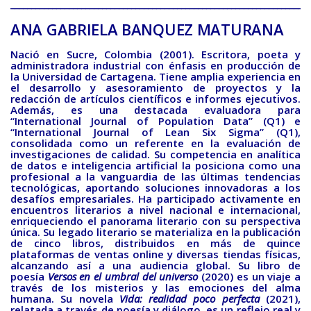
________________________________________________________________________
BAQUIANA – Año XXVII / Nº 137 – 138 / Enero – Junio 2026
(Poesía III)
ANA GABRIELA BANQUEZ MATURANA
BAQUIANA – Año XXVII / Nº 137 – 138 / Enero – Junio 2026
Nació en Sucre, Colombia (2001). Escritora, poeta y
(Poesía IV)
administradora industrial con énfasis en producción de
la Universidad de Cartagena. Tiene amplia experiencia en
BAQUIANA – Año XXVII / Nº 137 – 138 / Enero – Junio 2026
el desarrollo y asesoramiento de proyectos y la
(Poesía V)
redacción de artículos científicos e informes ejecutivos.
Además, es una destacada evaluadora para
BAQUIANA – Año XXVII / Nº 137 – 138 / Enero – Junio 2026
“International Journal of Population Data” (Q1) e
“International Journal of Lean Six Sigma” (Q1),
(Poesía VI)
consolidada como un referente en la evaluación de
investigaciones de calidad. Su competencia en analítica
Narrativa
de datos e inteligencia artificial la posiciona como una
profesional a la vanguardia de las últimas tendencias
BAQUIANA – Año XXVII / Nº 137 – 138 / Enero – Junio 2026
tecnológicas, aportando soluciones innovadoras a los
(Narrativa)
desafíos empresariales. Ha participado activamente en
encuentros literarios a nivel nacional e internacional,
Cuento
enriqueciendo el panorama literario con su perspectiva
única. Su legado literario se materializa en la publicación
de cinco libros, distribuidos en más de quince
BAQUIANA – Año XXVII / Nº 137 – 138 / Enero – Junio 2026
plataformas de ventas online y diversas tiendas físicas,
(Cuento I)
alcanzando así a una audiencia global. Su libro de
poesía
Versos en el umbral del universo
(2020) es un viaje a
BAQUIANA – Año XXVII / Nº 137 – 138 / Enero – Junio 2026
través de los misterios y las emociones del alma
(Cuento II)
humana. Su novela
Vida: realidad poco perfecta
(2021),
relatada a través de poesía y diálogo, es un reflejo real y