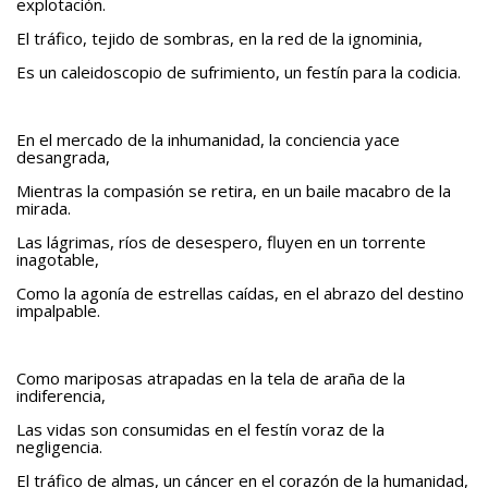
explotación.
Teatro
El tráfico, tejido de sombras, en la red de la ignominia,
Es un caleidoscopio de sufrimiento, un festín para la codicia.
BAQUIANA – Año XXVII / Nº 137 – 138 / Enero – Junio 2026
(TEATRO)
Enlaces
En el mercado de la inhumanidad, la conciencia yace
desangrada,
BAQUIANA – ENLACES I
Mientras la compasión se retira, en un baile macabro de la
mirada.
BAQUIANA – ENLACES II
Las lágrimas, ríos de desespero, fluyen en un torrente
BAQUIANA – ENLACES III
inagotable,
Números Anteriores
Como la agonía de estrellas caídas, en el abrazo del destino
impalpable.
BAQUIANA – Números Anteriores (2021 – 2025)
BAQUIANA – Números Anteriores (2016 – 2020)
Como mariposas atrapadas en la tela de araña de la
indiferencia,
BAQUIANA – Números Anteriores (2010 – 2015)
Las vidas son consumidas en el festín voraz de la
BAQUIANA – Números Anteriores (2005 – 2010)
negligencia.
BAQUIANA – Números Anteriores (1999 – 2004)
El tráfico de almas, un cáncer en el corazón de la humanidad,