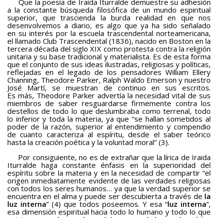
Que la poesía de Iraida Iturralde demuestre su adhesión
a la constante búsqueda filosófica de un mundo espiritual
superior, que trascienda la burda realidad en que nos
desenvolvemos a diario, es algo que ya ha sido señalado
en su interés por la escuela trascendental norteamericana,
el llamado Club Trascendental (1836), nacido en Boston en la
tercera década del siglo XIX como protesta contra la religión
unitaria y su base tradicional y materialista. Es de esta forma
que el conjunto de sus ideas ilustradas, religiosas y políticas,
reflejadas en el legado de los pensadores William Ellery
Channing, Theodore Parker, Ralph Waldo Emerson y nuestro
José Martí, se muestran de continuo en sus escritos.
Es más, Theodore Parker advertía la necesidad vital de sus
miembros de saber resguardarse firmemente contra los
destellos de todo lo que deslumbraba como terrenal, todo
lo inferior y toda la materia, ya que “se hallan sometidos al
poder de la razón, superior al entendimiento y compendio
de cuanto caracteriza al espíritu, desde el saber teórico
hasta la creación poética y la voluntad moral” (3).
Por consiguiente, no es de extrañar que la lírica de Iraida
Iturralde haga constante énfasis en la superioridad del
espíritu sobre la materia y en la necesidad de compartir “el
origen inmediatamente evidente de las verdades religiosas
con todos los seres humanos… ya que la verdad superior se
encuentra en el alma y puede ser descubierta a través de
la
luz interna
” (4) que todos poseemos. Y esa “
luz interna
”,
esa dimensión espiritual hacia todo lo humano y todo lo que