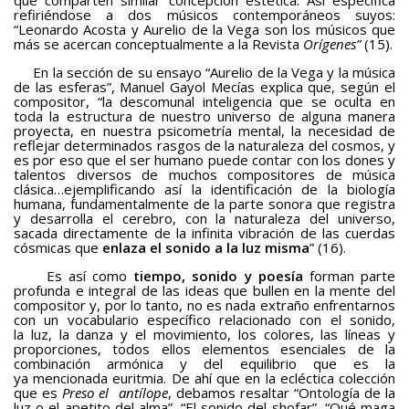
que comparten similar concepción estética. Así especifica
refiriéndose a dos músicos contemporáneos suyos:
“Leonardo Acosta y Aurelio de la Vega son los músicos que
más se acercan conceptualmente a la Revista
Orígenes”
(15).
En la sección de su ensayo “Aurelio de la Vega y la música
de las esferas”, Manuel Gayol Mecías explica que, según el
compositor, “la descomunal inteligencia que se oculta en
toda la estructura de nuestro universo de alguna manera
proyecta, en nuestra psicometría mental, la necesidad de
reflejar determinados rasgos de la naturaleza del cosmos, y
es por eso que el ser humano puede contar con los dones y
talentos diversos de muchos compositores de música
clásica…ejemplificando así la identificación de la biología
humana, fundamentalmente de la parte sonora que registra
y desarrolla el cerebro, con la naturaleza del universo,
sacada directamente de la infinita vibración de las cuerdas
cósmicas que
enlaza el sonido a la luz misma
” (16).
Es así como
tiempo, sonido y poesía
forman parte
profunda e integral de las ideas que bullen en la mente del
compositor y, por lo tanto, no es nada extraño enfrentarnos
con un vocabulario específico relacionado con el sonido,
la luz, la danza y el movimiento, los colores, las líneas y
proporciones, todos ellos elementos esenciales de la
combinación armónica y del equilibrio que es la
ya mencionada euritmia. De ahí que en la ecléctica colección
que es
Preso el
antílope
, debamos resaltar “Ontología de la
luz o el apetito del alma”, “El sonido del shofar”, “Qué maga