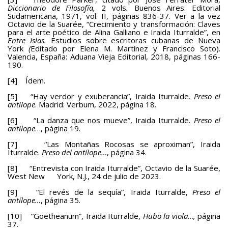
Diccionario de Filosofía,
2 vols
.
Buenos Aires: Editorial
Sudamericana, 1971, vol. II, páginas 836-37. Ver a la vez
Octavio de la Suarée, “Crecimiento y transformación: Claves
para el arte poético de Alina Galliano e Iraida Iturralde”, en
Entre Islas.
Estudios sobre escritoras cubanas de Nueva
York
(
Editado por Elena M. Martínez y Francisco Soto).
Valencia, España: Aduana Vieja Editorial, 2018, páginas 166-
190.
[4] Ídem.
[5] “Hay verdor y exuberancia”, Iraida Iturralde.
Preso el
antílope
. Madrid: Verbum, 2022, página 18.
[6] “La danza que nos mueve”, Iraida Iturralde.
Preso el
antílope
…, página 19.
[7] “Las Montañas Rocosas se aproximan”, Iraida
Iturralde.
Preso del antílope…
, página 34.
[8] “Entrevista con Iraida Iturralde”, Octavio de la Suarée,
West New York, N.J., 24 de julio de 2023.
[9] “El revés de la sequía”, Iraida Iturralde,
Preso el
antílope…
, página 35.
[10] “Goetheanum”, Iraida Iturralde,
Hubo la viola…,
página
37.