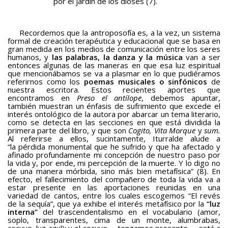
por el jardín de los dioses (7).
Recordemos que la antroposofía es, a la vez, un sistema
formal de creación terapéutica y educacional que se basa en
gran medida en los medios de comunicación entre los seres
humanos, y
las palabras, la danza y la música
van a ser
entonces algunas de las maneras en que esa luz espiritual
que mencionábamos se va a plasmar en lo que pudiéramos
referirnos como los
poemas musicales o sinfónicos
de
nuestra escritora. Estos recientes aportes que
encontramos en
Preso el antílope
, debemos apuntar,
también muestran un énfasis de sufrimiento que excede el
interés ontológico de la autora por abarcar un tema literario,
como se detecta en las secciones en que está dividida la
primera parte del libro, y que son
Cogito,
Vita Morque
y
sum.
Al referirse a ellos, sucintamente, Iturralde alude a
“la pérdida monumental que he sufrido y que ha afectado y
afinado profundamente mi concepción de nuestro paso por
la vida y, por ende, mi percepción de la muerte. Y lo digo no
de una manera mórbida, sino más bien metafísica” (8). En
efecto, el fallecimiento del compañero de toda la vida va a
estar presente en las aportaciones reunidas en una
variedad de cantos, entre los cuales escogemos “El revés
de la sequía”, que ya exhibe el interés metafísico por la
“luz
interna”
del trascendentalismo en el vocabulario (amor,
soplo, transparentes, cima de un monte, alumbrabas,