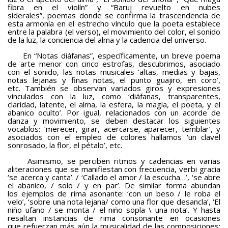
fibra en el violín” y “Baruj revuelto en nubes
siderales”, poemas donde se confirma la trascendencia de
esta armonía en el estrecho vínculo que la poeta establece
entre la palabra (el verso), el movimiento del color, el sonido
de la luz, la conciencia del alma y la cadencia del universo.
En “Notas diáfanas”, específicamente, un breve poema
de arte menor con cinco estrofas, descubrimos, asociado
con el sonido, las notas musicales ‘altas, medias y bajas,
notas lejanas y finas notas, el punto guajiro, en coro’,
etc. También se observan variados giros y expresiones
vinculados con la luz, como ‘diáfanas, transparentes,
claridad, latente, el alma, la esfera, la magia, el poeta, y el
abanico oculto’. Por igual, relacionados con un acorde de
danza y movimiento, se deben destacar los siguientes
vocablos: ‘merecer, girar, acercarse, aparecer, temblar’, y
asociados con el empleo de colores hallamos ‘un clavel
sonrosado, la flor, el pétalo’, etc.
Asimismo, se perciben ritmos y cadencias en varias
aliteraciones que se manifiestan con frecuencia, verbi gracia
‘se acerca y canta’. / ‘Callado el amor / la escucha…’, ‘se abre
el abanico, / solo / y en par’. De similar forma abundan
los ejemplos de rima asonante: ‘con un beso / le roba el
velo’, ‘sobre una nota lejana/ como una flor que desancla’, ‘El
niño ufano / se monta / el niño sopla \ una nota’. Y hasta
resaltan instancias de rima consonante en ocasiones
que refuerzan más aún la musicalidad de las composiciones: