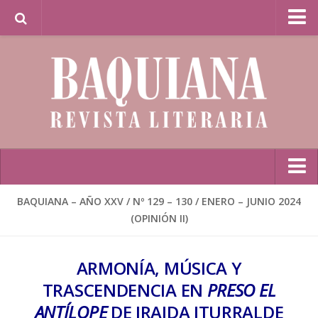
Librería Baquiana en Línea / Baquiana Bookstore
Online
Inicio
BAQUIANA – AÑO XXV / Nº 129 – 130 / ENERO – JUNIO 2024
(OPINIÓN II)
Poesía
BAQUIANA – Año XXVII / Nº 137 – 138 / Enero – Junio 2026
ARMONÍA, MÚSICA Y
(Poesía I)
TRASCENDENCIA EN
PRESO EL
BAQUIANA – Año XXVII / Nº 137 – 138 / Enero – Junio 2026
(Poesía II)
ANTÍLOPE
DE IRAIDA ITURRALDE