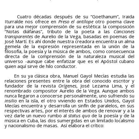
Cuatro décadas después de su “Goethanum”, Iraida
Iturralde nos ofrece en
Preso el antílope
otro poema clave
para una mejor comprensión de su estética: la composición
“Notas diáfanas”, tributo de la poeta a las
Canciones
transparentes
de Aurelio de la Vega
,
basadas en poemas de
José Martí. Es ahí donde nuestra creadora encuentra un alma
gemela de la expresión representada en la unión de la
filosofía, la poesía y la música de ambos, como consecuencia
directa de la comprensión de la naturaleza musical del
universo -aunque cabe enfatizar que es el Apóstol cubano
quien aquí sirve de hilo conductor.
En su ya clásica obra, Manuel Gayol Mecías estudia las
relaciones presentes entre la obra del conocido escritor y
fundador de la revista
Orígenes
, José Lezama Lima, y el
renombrado compositor Aurelio de la Vega. Aunque ambos
nunca llegaron a conocerse personalmente, uno sufriendo su
insilio
en la isla, el otro viviendo en Estados Unidos, Gayol
Mecías encuentra y desarrolla un sinfín de paralelos, en sus
respectivas artes, por el interés de ambos de renovar y a la
vez darle un nuevo rumbo al
status quo
de la poesía y de la
música en Cuba, las dos sumergidas en un limitado localismo
y nacionalismo de masas. Así elabora el crítico: