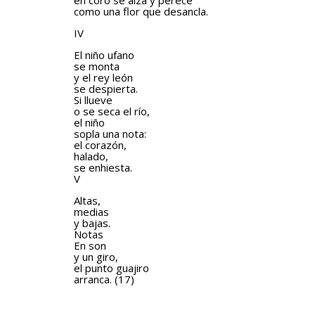
en coro se alza y perece
como una flor que desancla.
IV
El niño ufano
se monta
y el rey león
se despierta.
Si llueve
o se seca el río,
el niño
sopla una nota:
el corazón,
halado,
se enhiesta.
V
Altas,
medias
y bajas.
Notas
En son
y un giro,
el punto guajiro
arranca. (17)