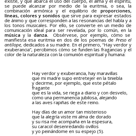
existe, y que abarca el uso del cuerpo, el alma y el espíritu,
se puede alcanzar por medio de la euritmia, o sea, la
combinación armónica y el equilibrio de
proporciones,
líneas, colores y sonidos
que sirve para expresar estados
de ánimo y que corresponden a las resonancias del habla y a
los tonos musicales. Por ello, se convierte en un medio de
comunicación ideal para ser revelada, por lo común, en la
música
y la
danza.
Obsérvese, por ejemplo, cómo se
manifiesta esa euritmia en dos de los poemas de
Preso el
antílope,
dedicados a su madre. En el primero, “Hay verdor y
exuberancia”, percibimos cómo se funden las fragancias y el
color de la naturaleza con la comunión espiritual y humana:
Hay verdor y exuberancia, hay maravillas
que mi madre supo entretejer en la tiniebla
y decirme, por ejemplo, que este pétalo
fragante
que es la vida, se riega a diario y con desvelo,
como una permanencia jubilosa, alejando
a las aves rapiñas de este reino.
Hay días de un amor tan misterioso
que la alegría viste mi alma de dorado
y su risa me acompaña en la espesura,
su caracol desenredando ovillos
y yo peinándome en su espejo (5).