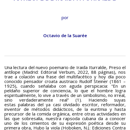
BAQUIANA – Año XXVII / Nº 137 – 138 / Enero – Junio 2026
(Poesía III)
por
BAQUIANA – Año XXVII / Nº 137 – 138 / Enero – Junio 2026
(Poesía IV)
BAQUIANA – Año XXVII / Nº 137 – 138 / Enero – Junio 2026
Octavio de la Suarée
(Poesía V)
BAQUIANA – Año XXVII / Nº 137 – 138 / Enero – Junio 2026
(Poesía VI)
Narrativa
Una lectura del nuevo poemario de Iraida Iturralde, Preso el
antílope (Madrid: Editorial Verbum, 2022, 88 páginas), nos
BAQUIANA – Año XXVII / Nº 137 – 138 / Enero – Junio 2026
trae a colación una frase del multifacético y hoy día poco
conocido pensador croata austriaco Rudolf Steiner (1861 –
(Narrativa)
1925), cuando señalaba con aguda perspicacia: “En un
peldaño superior de conciencia, lo que el hombre logra
Cuento
espiritualmente, lo vive a través de un simbolismo, no irreal,
sino verdaderamente real” (1). Haciendo suyas
BAQUIANA – Año XXVII / Nº 137 – 138 / Enero – Junio 2026
estas palabras del ya casi olvidado escritor, reformador,
(Cuento I)
inventor de métodos didácticos, de la euritmia y hasta
precursor de la comida orgánica, entre otras actividades en
BAQUIANA – Año XXVII / Nº 137 – 138 / Enero – Junio 2026
las que sobresalía, nuestra rapsoda cubana da a conocer
uno de los cimientos de su expresión poética desde su
(Cuento II)
primera obra, Hubo la viola (Hoboken, N.J.: Ediciones Contra