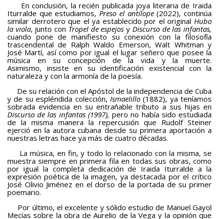
En conclusión, la recién publicada joya literaria de Iraida
Iturralde que estudiamos,
Preso el antílope
(2022), continúa
similar derrotero que el ya establecido por el original
Hubo
la viola
, junto con
Tropel de espejos
y
Discurso de
las infantas,
cuando pone de manifiesto su conexión con la filosofía
trascendental de Ralph Waldo Emerson, Walt Whitman y
José Martí, así como por igual el lugar señero que posee la
música en su concepción de la vida y la muerte.
Asimismo, insiste en su identificación existencial con la
naturaleza y con la armonía de la poesía.
De su relación con el Apóstol de la independencia de Cuba
y de su espléndida colección,
Ismaelillo
(1882), ya teníamos
sobrada evidencia en su entrañable tributo a sus hijas en
Discurso de las infantas (1997),
pero no había sido estudiada
de la misma manera la repercusión que Rudolf Steiner
ejerció en la autora cubana desde su primera aportación a
nuestras letras hace ya más de cuatro décadas.
La música, en fin, y todo lo relacionado con la misma, se
muestra siempre en primera fila en todas sus obras, como
por igual la completa dedicación de Iraida Iturralde a la
expresión poética de la imagen, ya destacada por el crítico
José Olivio Jiménez en el dorso de la portada de su primer
poemario.
Por último, el excelente y sólido estudio de Manuel Gayol
Mecías sobre la obra de Aurelio de la Vega y la opinión que