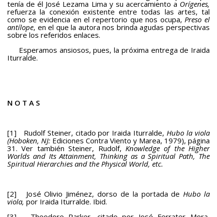
tenía de él José Lezama Lima y su acercamiento a
Orígenes,
refuerza la conexión existente entre todas las artes, tal
como se evidencia en el repertorio que nos ocupa,
Preso el
antílope
, en el que la autora nos brinda agudas perspectivas
sobre los referidos enlaces.
Esperamos ansiosos, pues, la próxima entrega de Iraida
Iturralde.
N O T A S
[1] Rudolf Steiner, citado por Iraida Iturralde,
Hubo la viola
(Hoboken, NJ:
Ediciones Contra Viento y Marea, 1979), página
31. Ver también Steiner, Rudolf,
Knowledge of the Higher
Worlds and Its Attainment, Thinking as a Spiritual Path, The
Spiritual Hierarchies and the Physical World, etc.
[2] José Olivio Jiménez, dorso de la portada de
Hubo la
viola,
por Iraida Iturralde. Ibid.
[3] Theodore Parker, citado por José Ferrater Mora,