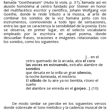
llamada “Goetheanum” (
Hubo la viola,
p. 37), llamada así en
alusión homónima al centro fundado por Steiner en honor
del multifacético escritor y científico, Johann Wolfgang von
Goethe, donde le rinde tributo a la música, al arte de
combinar los sonidos de la voz humana junto con los
instrumentos, conmoviendo a todo tipo de sensaciones,
entre las que se caracteriza la sensibilidad de la poesía. Esto
se observa, en primer lugar, en el selecto vocabulario
empleado por la escritora en aquel poema, donde
descuellan frases, oraciones e imágenes relacionadas con
los sonidos, como los siguientes:
[… en el
cetro quemado de la arcada, alza
el coro
las voces en estruendo,
extraño alambre de
sonidos
que desata en la orilla un gran
silencio,
la noche iluminada, el misterio.
El
silbido
de tu aire ya no tiembla, róseo el
sueño
del alambre se enreda en el
gorjeo
…]. (10)
De modo similar se percibe en los siguientes versos
donde sobresale el tono melódico y la cadencia musical de la