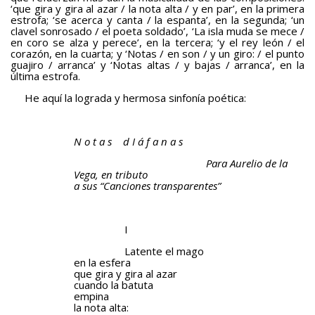
‘que gira y gira al azar / la nota alta / y en par’, en la primera
estrofa; ‘se acerca y canta / la espanta’, en la segunda; ‘un
clavel sonrosado / el poeta soldado’, ‘La isla muda se mece /
en coro se alza y perece’, en la tercera; ‘y el rey león / el
corazón, en la cuarta; y ‘Notas / en son / y un giro: / el punto
guajiro / arranca’ y ‘Notas altas / y bajas / arranca’, en la
última estrofa.
He aquí la lograda y hermosa sinfonía poética:
N o t a s d I á f a n a s
Para Aurelio de la
Vega, en tributo
a sus “Canciones transparentes”
I
Latente el mago
en la esfera
que gira y gira al azar
cuando la batuta
empina
la nota alta: