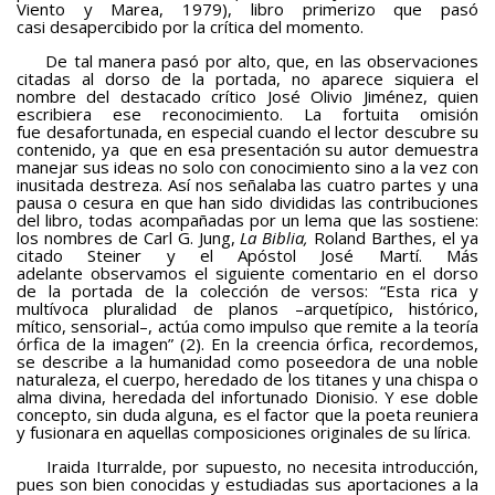
Viento y Marea, 1979), libro primerizo que pasó
BAQUIANA – Año XXVII / Nº 137 – 138 / Enero – Junio 2026
casi desapercibido por la crítica del momento.
(Cuento III)
De tal manera pasó por alto, que, en las observaciones
Reseña
citadas al dorso de la portada, no aparece siquiera el
nombre del destacado crítico José Olivio Jiménez, quien
BAQUIANA – Año XXVII / Nº 137 – 138 / Enero – Junio 2026
escribiera ese reconocimiento. La fortuita omisión
fue desafortunada, en especial cuando el lector descubre su
(Reseña I)
contenido, ya que en esa presentación su autor demuestra
manejar sus ideas no solo con conocimiento sino a la vez con
BAQUIANA – Año XXVII / Nº 137 – 138 / Enero – Junio 2026
inusitada destreza. Así nos señalaba las cuatro partes y una
(Reseña II)
pausa o cesura en que han sido divididas las contribuciones
del libro, todas acompañadas por un lema que las sostiene:
Ensayo
los nombres de Carl G. Jung,
La
Biblia,
Roland Barthes, el ya
citado Steiner y el Apóstol José Martí. Más
BAQUIANA – Año XXVII / Nº 137 – 138 / Enero – Junio 2026
adelante observamos el siguiente comentario en el dorso
de la portada de la colección de versos: “Esta rica y
(Ensayo)
multívoca pluralidad de planos –arquetípico, histórico,
mítico, sensorial–, actúa como impulso que remite a la teoría
Entrevista
órfica de la imagen” (2). En la creencia órfica, recordemos,
se describe a la humanidad como poseedora de una noble
BAQUIANA – Año XXVII / Nº 137 – 138 / Enero – Junio 2026
naturaleza, el cuerpo, heredado de los titanes y una chispa o
(Entrevista)
alma divina, heredada del infortunado Dionisio. Y ese doble
concepto, sin duda alguna, es el factor que la poeta reuniera
Opinión
y fusionara en aquellas composiciones originales de su lírica.
Iraida Iturralde, por supuesto, no necesita introducción,
BAQUIANA – Año XXVII / Nº 137 – 138 / Enero – Junio 2026
pues son bien conocidas y estudiadas sus aportaciones a la
(Opinión I)