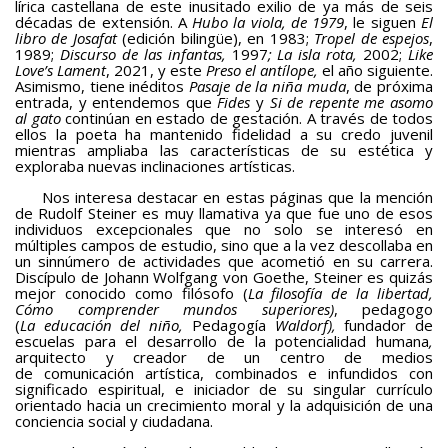
lírica castellana de este inusitado exilio de ya más de seis
décadas de extensión. A
Hubo la viola, de 1979
, le siguen
El
Teatro
libro de Josafat
(edición bilingüe), en 1983;
Tropel de espejos
,
1989;
Discurso de las infantas,
1997
; La isla rota,
2002;
Like
Love’s Lament
BAQUIANA – Año XXVII / Nº 137 – 138 / Enero – Junio 2026
, 2021, y este
Preso el antílope,
el año siguiente.
Asimismo, tiene inéditos
Pasaje de la niña
muda
, de próxima
(TEATRO)
entrada, y entendemos que
Fides
y
Si de repente me asomo
al
gato
continúan en estado de gestación. A través de todos
Enlaces
ellos la poeta ha mantenido fidelidad a su credo juvenil
mientras ampliaba las características de su estética y
BAQUIANA – ENLACES I
exploraba nuevas inclinaciones artísticas.
BAQUIANA – ENLACES II
Nos interesa destacar en estas páginas que la mención
de Rudolf Steiner es muy llamativa ya que fue uno de esos
BAQUIANA – ENLACES III
individuos excepcionales que no solo se interesó en
múltiples campos de estudio, sino que a la vez descollaba en
un sinnúmero de actividades que acometió en su carrera.
Números Anteriores
Discípulo de Johann Wolfgang von Goethe, Steiner es quizás
mejor conocido como filósofo (
La filosofía de la libertad,
BAQUIANA – Números Anteriores (2021 – 2025)
Cómo comprender mundos superiores)
, pedagogo
(
La
educación del niño,
Pedagogía
Waldorf),
fundador de
BAQUIANA – Números Anteriores (2016 – 2020)
escuelas para el desarrollo de la potencialidad humana
,
arquitecto y creador de un centro de medios
BAQUIANA – Números Anteriores (2010 – 2015)
de comunicación artística, combinados e infundidos con
significado espiritual, e iniciador de su singular currículo
BAQUIANA – Números Anteriores (2005 – 2010)
orientado hacia un crecimiento moral y la adquisición de una
conciencia social y ciudadana.
BAQUIANA – Números Anteriores (1999 – 2004)