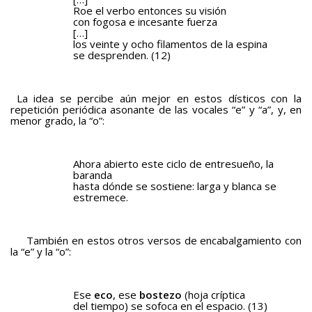
Roe el verbo entonces su visión
con fogosa e incesante fuerza
[…]
los veinte y ocho filamentos de la espina
se desprenden. (12)
La idea se percibe aún mejor en estos dísticos con la
repetición periódica asonante de las vocales “e” y “a”, y, en
menor grado, la “o”:
Ahora abierto este ciclo de entresueño, la
baranda
hasta dónde se sostiene: larga y blanca se
estremece.
También en estos otros versos de encabalgamiento con
la “e” y la “o”:
Ese
eco
, ese
bostezo
(hoja críptica
del tiempo) se sofoca en el espacio. (13)