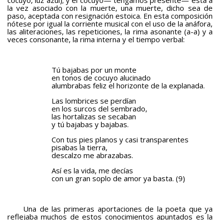
cocuyo, luz azul); y el cocuyo— tengamos presente— está a
la vez asociado con la muerte, una muerte, dicho sea de
paso, aceptada con resignación estoica. En esta composición
nótese por igual la corriente musical con el uso de la anáfora,
las aliteraciones, las repeticiones, la rima asonante (a-a) y a
veces consonante, la rima interna y el tiempo verbal:
Tú bajabas por un monte
en tonos de cocuyo alucinado
alumbrabas feliz el horizonte de la explanada.
Las lombrices se perdían
en los surcos del sembrado,
las hortalizas se secaban
y tú bajabas y bajabas.
Con tus pies planos y casi transparentes
pisabas la tierra,
descalzo me abrazabas.
Así es la vida, me decías
con un gran soplo de amor ya basta. (9)
Una de las primeras aportaciones de la poeta que ya
reflejaba muchos de estos conocimientos apuntados es la