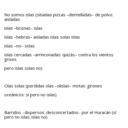
No somos islas (sitiadas pizcas –dentelladas– de polvo:
aisladas
islas –briznas– islas
islas –hebras– aisladas islas solas islas
islas –no– solas
islas cercadas –arrinconadas: quizás– contra los vientos
grises
pero islas solas no)
Olas solas (perdidas olas –olislas– motas: girones
oceánicos: sí pero no islas)
Barridos –dispersos: desconcertados– por el Huracán (sí
pero no islas: islas no)