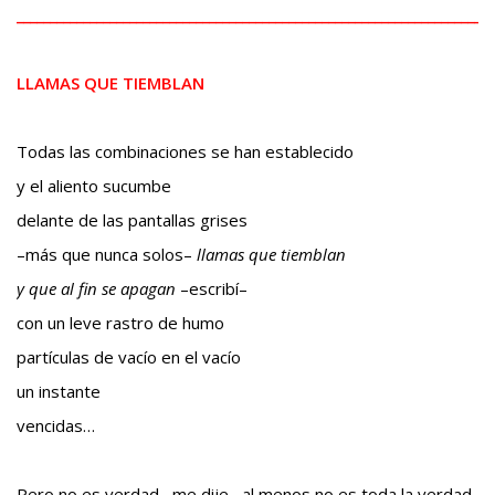
BAQUIANA – Año XXVII / Nº 137 – 138 / Enero – Junio 2026
________________________________________________________________________
(Cuento III)
Reseña
LLAMAS QUE TIEMBLAN
BAQUIANA – Año XXVII / Nº 137 – 138 / Enero – Junio 2026
(Reseña I)
Todas las combinaciones se han establecido
BAQUIANA – Año XXVII / Nº 137 – 138 / Enero – Junio 2026
y el aliento sucumbe
(Reseña II)
delante de las pantallas grises
Ensayo
–más que nunca solos–
llamas que tiemblan
BAQUIANA – Año XXVII / Nº 137 – 138 / Enero – Junio 2026
y que al fin se apagan
–escribí–
(Ensayo)
con un leve rastro de humo
Entrevista
partículas de vacío en el vacío
BAQUIANA – Año XXVII / Nº 137 – 138 / Enero – Junio 2026
un instante
(Entrevista)
vencidas…
Opinión
BAQUIANA – Año XXVII / Nº 137 – 138 / Enero – Junio 2026
Pero no es verdad –me dije– al menos no es toda la verdad.
(Opinión I)