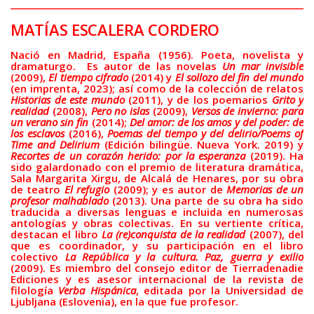
________________________________________________________________________
BAQUIANA – Año XXVII / Nº 137 – 138 / Enero – Junio 2026
(Poesía III)
MATÍAS ESCALERA CORDERO
BAQUIANA – Año XXVII / Nº 137 – 138 / Enero – Junio 2026
Nació en Madrid, España (1956). Poeta, novelista y
(Poesía IV)
dramaturgo. Es autor de las novelas
Un mar invisible
(2009),
El tiempo cifrado
(2014) y
El sollozo del fin del mundo
BAQUIANA – Año XXVII / Nº 137 – 138 / Enero – Junio 2026
(en imprenta, 2023); así como de la colección de relatos
(Poesía V)
Historias de este mundo
(2011), y de los poemarios
Grito y
realidad
(2008),
Pero no islas
(2009),
Versos de invierno: para
BAQUIANA – Año XXVII / Nº 137 – 138 / Enero – Junio 2026
un verano sin fin
(2014);
Del amor: de los amos y del poder: de
los esclavos
(Poesía VI)
(2016),
Poemas del tiempo y del delirio/Poems of
Time and Delirium
(Edición bilingüe. Nueva York. 2019) y
Recortes de un corazón herido: por la esperanza
(2019). Ha
Narrativa
sido galardonado con el premio de literatura dramática,
Sala Margarita Xirgu, de Alcalá de Henares, por su obra
BAQUIANA – Año XXVII / Nº 137 – 138 / Enero – Junio 2026
de teatro
El refugio
(2009); y es autor de
Memorias de un
(Narrativa)
profesor malhablado
(2013). Una parte de su obra ha sido
traducida a diversas lenguas e incluida en numerosas
Cuento
antologías y obras colectivas. En su vertiente crítica,
destacan el libro
La (re)conquista de la realidad
(2007), del
que es coordinador, y su participación en el libro
BAQUIANA – Año XXVII / Nº 137 – 138 / Enero – Junio 2026
colectivo
La República y la cultura. Paz, guerra y exilio
(Cuento I)
(2009). Es miembro del consejo editor de Tierradenadie
Ediciones y es asesor internacional de la revista de
BAQUIANA – Año XXVII / Nº 137 – 138 / Enero – Junio 2026
filología
Verba Hispánica
, editada por la Universidad de
(Cuento II)
Ljubljana (Eslovenia), en la que fue profesor.