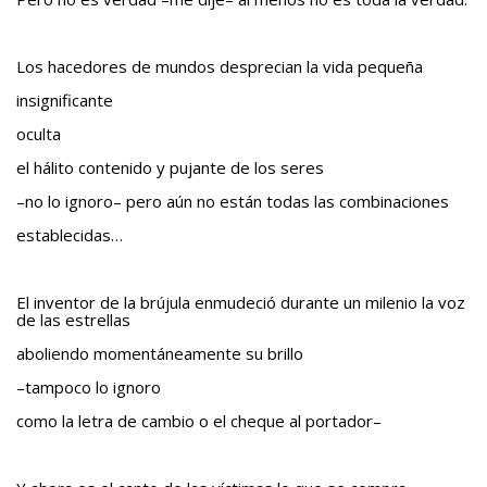
Teatro
Los hacedores de mundos desprecian la vida pequeña
BAQUIANA – Año XXVII / Nº 137 – 138 / Enero – Junio 2026
(TEATRO)
insignificante
oculta
Enlaces
el hálito contenido y pujante de los seres
BAQUIANA – ENLACES I
–no lo ignoro– pero aún no están todas las combinaciones
BAQUIANA – ENLACES II
establecidas…
BAQUIANA – ENLACES III
Números Anteriores
El inventor de la brújula enmudeció durante un milenio la voz
de las estrellas
BAQUIANA – Números Anteriores (2021 – 2025)
aboliendo momentáneamente su brillo
BAQUIANA – Números Anteriores (2016 – 2020)
–tampoco lo ignoro
BAQUIANA – Números Anteriores (2010 – 2015)
como la letra de cambio o el cheque al portador–
BAQUIANA – Números Anteriores (2005 – 2010)
BAQUIANA – Números Anteriores (1999 – 2004)