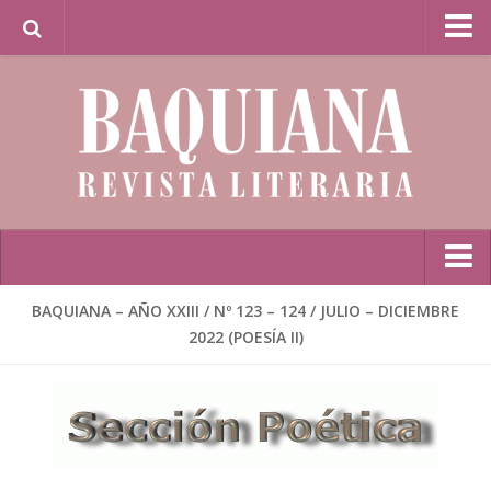
Librería Baquiana en Línea / Baquiana Bookstore
Online
Inicio
BAQUIANA – AÑO XXIII / Nº 123 – 124 / JULIO – DICIEMBRE
2022 (POESÍA II)
Poesía
BAQUIANA – Año XXVII / Nº 137 – 138 / Enero – Junio 2026
(Poesía I)
BAQUIANA – Año XXVII / Nº 137 – 138 / Enero – Junio 2026
(Poesía II)