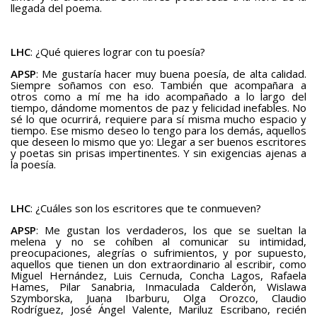
llegada del poema.
LHC
: ¿Qué quieres lograr con tu poesía?
APSP
: Me gustaría hacer muy buena poesía, de alta calidad.
Siempre soñamos con eso. También que acompañara a
otros como a mí me ha ido acompañado a lo largo del
tiempo, dándome momentos de paz y felicidad inefables. No
sé lo que ocurrirá, requiere para sí misma mucho espacio y
tiempo. Ese mismo deseo lo tengo para los demás, aquellos
que deseen lo mismo que yo: Llegar a ser buenos escritores
y poetas sin prisas impertinentes. Y sin exigencias ajenas a
la poesía.
LHC
: ¿Cuáles son los escritores que te conmueven?
APSP
: Me gustan los verdaderos, los que se sueltan la
melena y no se cohíben al comunicar su intimidad,
preocupaciones, alegrías o sufrimientos, y por supuesto,
aquellos que tienen un don extraordinario al escribir, como
Miguel Hernández, Luis Cernuda, Concha Lagos, Rafaela
Hames, Pilar Sanabria, Inmaculada Calderón, Wislawa
Szymborska, Juana Ibarburu, Olga Orozco, Claudio
Rodríguez, José Ángel Valente, Mariluz Escribano, recién