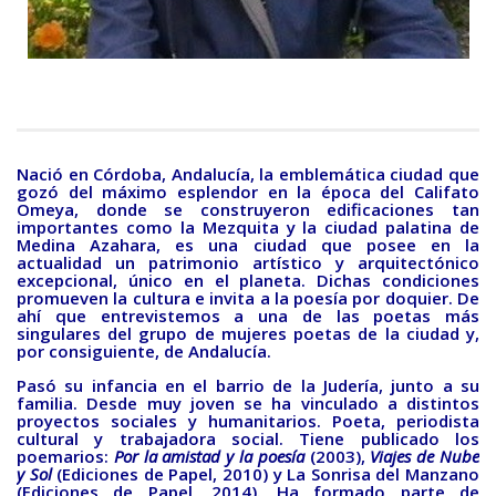
BAQUIANA – Año XXVII / Nº 137 – 138 / Enero – Junio 2026
(Cuento III)
Reseña
BAQUIANA – Año XXVII / Nº 137 – 138 / Enero – Junio 2026
(Reseña I)
BAQUIANA – Año XXVII / Nº 137 – 138 / Enero – Junio 2026
Nació
en Córdoba, Andalucía, la emblemática ciudad que
gozó del máximo esplendor en la época del Califato
(Reseña II)
Omeya, donde se construyeron edificaciones tan
importantes como la Mezquita y la ciudad palatina de
Ensayo
Medina Azahara, es una ciudad que posee en la
actualidad un patrimonio artístico y arquitectónico
BAQUIANA – Año XXVII / Nº 137 – 138 / Enero – Junio 2026
excepcional, único en el planeta. Dichas condiciones
(Ensayo)
promueven la cultura e invita a la poesía por doquier. De
ahí que entrevistemos a una de las poetas más
Entrevista
singulares del grupo de mujeres poetas de la ciudad y,
por consiguiente, de Andalucía.
BAQUIANA – Año XXVII / Nº 137 – 138 / Enero – Junio 2026
Pasó su infancia en el barrio de la Judería, junto a su
(Entrevista)
familia. Desde muy joven se ha vinculado a distintos
proyectos sociales y humanitarios. Poeta, periodista
Opinión
cultural y trabajadora social. Tiene publicado los
poemarios:
Por la amistad y la poesía
(2003),
Viajes de Nube
BAQUIANA – Año XXVII / Nº 137 – 138 / Enero – Junio 2026
y Sol
(Ediciones de Papel, 2010) y La Sonrisa del Manzano
(Ediciones de Papel, 2014). Ha formado parte de
(Opinión I)