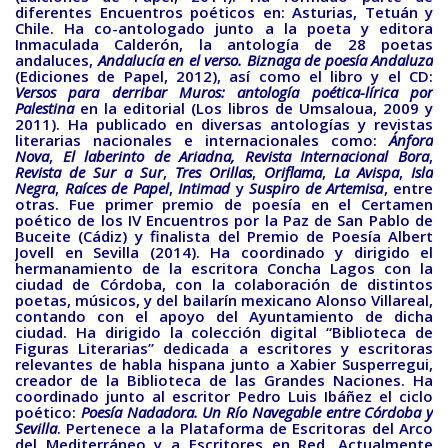
diferentes Encuentros poéticos en: Asturias, Tetuán y
Chile. Ha co-antologado junto a la poeta y editora
Teatro
Inmaculada Calderón, la antología de 28 poetas
andaluces,
Andalucía en el verso. Biznaga de poesía Andaluza
BAQUIANA – Año XXVII / Nº 137 – 138 / Enero – Junio 2026
(Ediciones de Papel, 2012), así como el libro y el CD:
(TEATRO)
Versos para derribar Muros: antología poética-lírica por
Palestina
en la editorial (Los libros de Umsaloua, 2009 y
2011). Ha publicado en diversas antologías y revistas
Enlaces
literarias nacionales e internacionales como:
Ánfora
Nova
,
El laberinto de Ariadna, Revista Internacional Bora
,
BAQUIANA – ENLACES I
Revista de Sur a Sur
,
Tres Orillas
,
Oriflama
,
La Avispa
,
Isla
Negra
,
Raíces de Papel
,
Intimad
y
Suspiro de Artemisa
, entre
BAQUIANA – ENLACES II
otras. Fue primer premio de poesía en el Certamen
poético de los IV Encuentros por la Paz de San Pablo de
BAQUIANA – ENLACES III
Buceite (Cádiz) y finalista del Premio de Poesía Albert
Jovell en Sevilla (2014). Ha coordinado y dirigido el
Números Anteriores
hermanamiento de la escritora Concha Lagos con la
ciudad de Córdoba, con la colaboración de distintos
BAQUIANA – Números Anteriores (2021 – 2025)
poetas, músicos, y del bailarín mexicano Alonso Villareal,
contando con el apoyo del Ayuntamiento de dicha
BAQUIANA – Números Anteriores (2016 – 2020)
ciudad. Ha dirigido la colección digital “Biblioteca de
Figuras Literarias” dedicada a escritores y escritoras
relevantes de habla hispana junto a Xabier Susperregui,
BAQUIANA – Números Anteriores (2010 – 2015)
creador de la Biblioteca de las Grandes Naciones. Ha
coordinado junto al escritor Pedro Luis Ibáñez el ciclo
BAQUIANA – Números Anteriores (2005 – 2010)
poético:
Poesía Nadadora. Un Río Navegable entre Córdoba y
Sevilla
. Pertenece a la Plataforma de Escritoras del Arco
BAQUIANA – Números Anteriores (1999 – 2004)
del Mediterráneo y a Escritores en Red. Actualmente