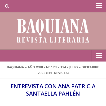
Librería Baquiana en Línea / Baquiana Bookstore
Online
Inicio
BAQUIANA – AÑO XXIII / Nº 123 – 124 / JULIO – DICIEMBRE
2022 (ENTREVISTA)
Poesía
BAQUIANA – Año XXVII / Nº 137 – 138 / Enero – Junio 2026
ENTREVISTA CON ANA PATRICIA
(Poesía I)
SANTAELLA PAHLÉN
BAQUIANA – Año XXVII / Nº 137 – 138 / Enero – Junio 2026
(Poesía II)