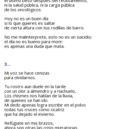
el último beso después del reclutamiento,
ni la salud pública, ni la carga pública
de los oncológicos.
Teatro
Hoy no es un buen día
BAQUIANA – Año XXVII / Nº 137 – 138 / Enero – Junio 2026
si lo que quieres es saltar
(TEATRO)
de cierta altura con tus rodillas de barro.
Enlaces
No me malinterprete, esto no es un suicidio;
el día no es bueno para morir:
es apenas una duda que mata.
BAQUIANA – ENLACES I
BAQUIANA – ENLACES II
3…
BAQUIANA – ENLACES III
Mi voz se hace cenizas
Números Anteriores
para olvidarnos.
BAQUIANA – Números Anteriores (2021 – 2025)
Tu rostro aun duele en la tarde
con un olor a almendro y a riachuelo,
BAQUIANA – Números Anteriores (2016 – 2020)
Los chismes nos hablan de la lluvia,
de quienes se han ido.
Mi dedo apenas logra escribir en el polvo
BAQUIANA – Números Anteriores (2010 – 2015)
todas tus cruces como cicatriz
que ha dejado el invierno.
BAQUIANA – Números Anteriores (2005 – 2010)
Refúgiate en mis brazos,
BAQUIANA – Números Anteriores (1999 – 2004)
ahora son otras las crisis migratorias.