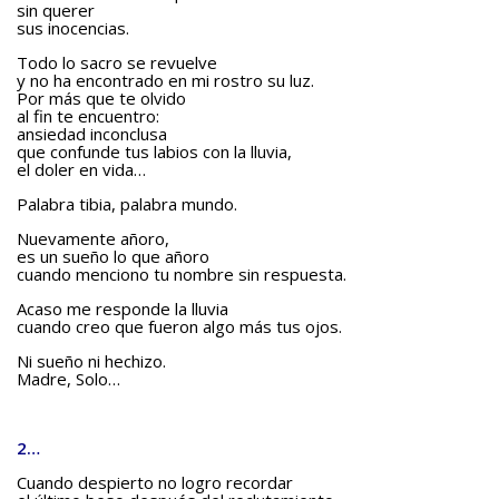
sin querer
BAQUIANA – Año XXVII / Nº 137 – 138 / Enero – Junio 2026
sus inocencias.
(Cuento III)
Todo lo sacro se revuelve
Reseña
y no ha encontrado en mi rostro su luz.
Por más que te olvido
BAQUIANA – Año XXVII / Nº 137 – 138 / Enero – Junio 2026
al fin te encuentro:
ansiedad inconclusa
(Reseña I)
que confunde tus labios con la lluvia,
el doler en vida…
BAQUIANA – Año XXVII / Nº 137 – 138 / Enero – Junio 2026
(Reseña II)
Palabra tibia, palabra mundo.
Ensayo
Nuevamente añoro,
es un sueño lo que añoro
BAQUIANA – Año XXVII / Nº 137 – 138 / Enero – Junio 2026
cuando menciono tu nombre sin respuesta.
(Ensayo)
Acaso me responde la lluvia
cuando creo que fueron algo más tus ojos.
Entrevista
Ni sueño ni hechizo.
BAQUIANA – Año XXVII / Nº 137 – 138 / Enero – Junio 2026
Madre, Solo…
(Entrevista)
Opinión
2…
BAQUIANA – Año XXVII / Nº 137 – 138 / Enero – Junio 2026
Cuando despierto no logro recordar
(Opinión I)