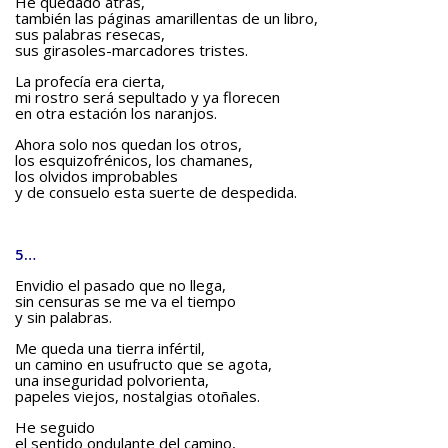
He quedado atrás,
también las páginas amarillentas de un libro,
sus palabras resecas,
sus girasoles-marcadores tristes.
La profecía era cierta,
mi rostro será sepultado y ya florecen
en otra estación los naranjos.
Ahora solo nos quedan los otros,
los esquizofrénicos, los chamanes,
los olvidos improbables
y de consuelo esta suerte de despedida.
5…
Envidio el pasado que no llega,
sin censuras se me va el tiempo
y sin palabras.
Me queda una tierra infértil,
un camino en usufructo que se agota,
una inseguridad polvorienta,
papeles viejos, nostalgias otoñales.
He seguido
el sentido ondulante del camino,