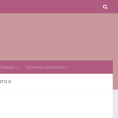
Enlaces
Números Anteriores
TO I)