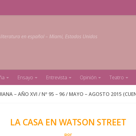
 literatura en español – Miami, Estados Unidos
ña
Ensayo
Entrevista
Opinión
Teatro
IANA – AÑO XVI / Nº 95 – 96 / MAYO – AGOSTO 2015 (CUEN
LA CASA EN WATSON STREET
por