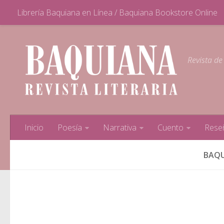
Librería Baquiana en Línea / Baquiana Bookstore Online
Revista de
Inicio
Poesía
Narrativa
Cuento
Rese
BAQU