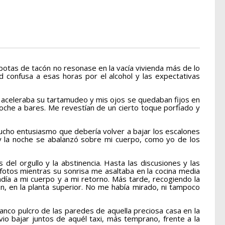
botas de tacón no resonase en la vacía vivienda más de lo
 confusa a esas horas por el alcohol y las expectativas
 aceleraba su tartamudeo y mis ojos se quedaban fijos en
noche a bares. Me revestían de un cierto toque porfiado y
ucho entusiasmo que debería volver a bajar los escalones
 y la noche se abalanzó sobre mi cuerpo, como yo de los
el orgullo y la abstinencia. Hasta las discusiones y las
otos mientras su sonrisa me asaltaba en la cocina media
día a mi cuerpo y a mi retorno. Más tarde, recogiendo la
, en la planta superior. No me había mirado, ni tampoco
nco pulcro de las paredes de aquella preciosa casa en la
io bajar juntos de aquél taxi, más temprano, frente a la