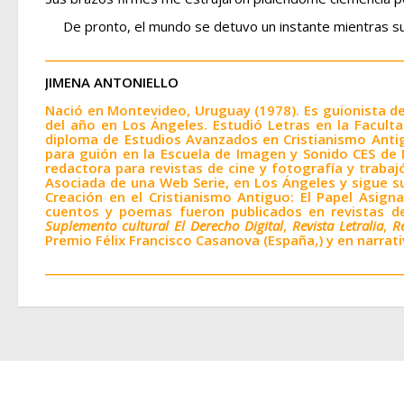
De pronto, el mundo se detuvo un instante mientras sus
__________________________________________________________________
JIMENA ANTONIELLO
Nació en Montevideo, Uruguay (1978). Es guionista de
del año en Los Ángeles. Estudió Letras en la Facu
diploma de Estudios Avanzados en Cristianismo Antig
para guión en la Escuela de Imagen y Sonido CES de
redactora para revistas de cine y fotografía y traba
Asociada de una Web Serie, en Los Ángeles y sigue su
Creación en el Cristianismo Antiguo: El Papel Asign
cuentos y poemas fueron publicados en revistas d
Suplemento cultural El Derecho Digital
,
Revista Letralia
,
R
Premio Félix Francisco Casanova (España,) y en narrati
__________________________________________________________________