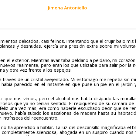
Jimena Antoniello
tos delicados, casi felinos. Intentando que el crujir bajo mis 
lancas y desnudas, ejercía una presión extra sobre mi voluntad
 en el exterior. Mientras avanzaba peldaño a peldaño, mi corazón
nuevos realmente, pero eran los que utilizaba para salir por la 
na y otra vez frente a los espejos.
 través de un cristal avejentado. Mi estómago me repetía sin m
 había parecido en el instante en que puse un pie en el jardín
 nos vimos, pero el alcohol nos había disipado las murallas d
osos que ya no tenían sentido. El repiqueteo de su cámara de f
feliz una vez más, era como haberle escuchado decir que se ren
evo, había subido los escalones de madera hasta su habitación
 intrínseca del reencuentro.
ha aprendido a hablar. La luz del descansillo magnificaba el bla
a completamente silenciosa, ahogada en un suspiro cuando nos v