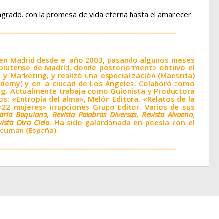
grado, con la promesa de vida eterna hasta el amanecer.
____________________________________________________________
da en Madrid desde el año 2003, pasando algunos meses
plutense de Madrid, donde posteriormente obtuvo el
 Marketing, y realizó una especialización (Maestría)
ademy) y en la ciudad de Los Ángeles. Colaboró como
ting. Actualmente trabaja como Guionista y Productora
s: «Entropía del alma», Melón Editora, «Relatos de la
«22 mujeres» Irrupciones Grupo Editor. Varios de sus
raria Baquiana
,
Revista Palabras Diversas
,
Revista Alvaeno
,
vista Otro Cielo
. Ha sido galardonada en poesía con el
 Acuman (España).
____________________________________________________________