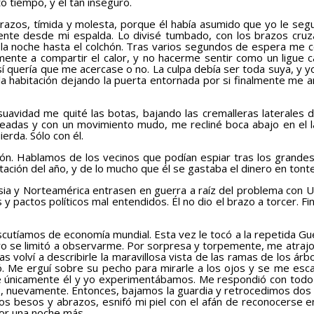
o tiempo, y él tan inseguro.
os, tímida y molesta, porque él había asumido que yo le seguirí
niente desde mi espalda. Lo divisé tumbado, con los brazos cr
la noche hasta el colchón. Tras varios segundos de espera me 
ente a compartir el calor, y no hacerme sentir como un ligue 
 sí quería que me acercase o no. La culpa debía ser toda suya, y 
 a la habitación dejando la puerta entornada por si finalmente me
idad me quité las botas, bajando las cremalleras laterales d
eadas y con un movimiento mudo, me recliné boca abajo en el l
rda. Sólo con él.
. Hablamos de los vecinos que podían espiar tras los grandes v
stación del año, y de lo mucho que él se gastaba el dinero en tont
 y Norteamérica entrasen en guerra a raíz del problema con Ucr
y pactos políticos mal entendidos. Él no dio el brazo a torcer. F
íamos de economía mundial. Esta vez le tocó a la repetida Guerr
ro se limitó a observarme. Por sorpresa y torpemente, me atrajo 
 volví a describirle la maravillosa vista de las ramas de los ár
ió. Me erguí sobre su pecho para mirarle a los ojos y se me es
o que únicamente él y yo experimentábamos. Me respondió con to
s, nuevamente. Entonces, bajamos la guardia y retrocedimos dos
los besos y abrazos, esnifó mi piel con el afán de reconocerse e
or una noche más.