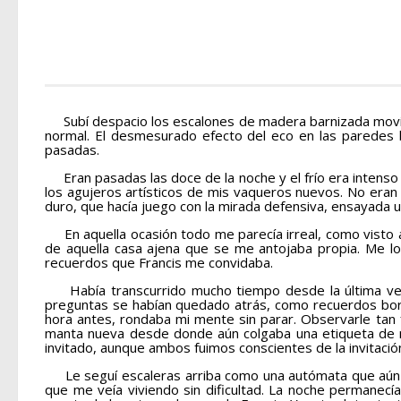
Subí despacio los escalones de madera barnizada movimien
normal. El desmesurado efecto del eco en las paredes b
pasadas.
Eran pasadas las doce de la noche y el frío era intenso
los agujeros artísticos de mis vaqueros nuevos. No eran 
duro, que hacía juego con la mirada defensiva, ensayada u
En aquella ocasión todo me parecía irreal, como visto a
de aquella casa ajena que se me antojaba propia. Me lo
recuerdos que Francis me convidaba.
Había transcurrido mucho tiempo desde la última vez que
preguntas se habían quedado atrás, como recuerdos borr
hora antes, rondaba mi mente sin parar. Observarle tan 
manta nueva desde donde aún colgaba una etiqueta de nu
invitado, aunque ambos fuimos conscientes de la invitación
Le seguí escaleras arriba como una autómata que aún no 
que me veía viviendo sin dificultad. La noche permanecí