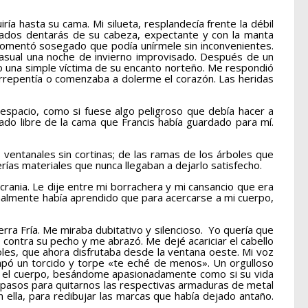
a hasta su cama. Mi silueta, resplandecía frente la débil
uzados dentarás de su cabeza, expectante y con la manta
comentó sosegado que podía unírmele sin inconvenientes.
casual una noche de invierno improvisado. Después de un
yo una simple víctima de su encanto norteño. Me respondió
 arrepentía o comenzaba a dolerme el corazón. Las heridas
espacio, como si fuese algo peligroso que debía hacer a
ado libre de la cama que Francis había guardado para mí.
entanales sin cortinas; de las ramas de los árboles que
erías materiales que nunca llegaban a dejarlo satisfecho.
ania. Le dije entre mi borrachera y mi cansancio que era
inalmente había aprendido que para acercarse a mi cuerpo,
a Fría. Me miraba dubitativo y silencioso. Yo quería que
contra su pecho y me abrazó. Me dejé acariciar el cabello
boles, que ahora disfrutaba desde la ventana oeste. Mi voz
capó un torcido y torpe «te eché de menos». Un orgulloso
do el cuerpo, besándome apasionadamente como si su vida
 pasos para quitarnos las respectivas armaduras de metal
n ella, para redibujar las marcas que había dejado antaño.