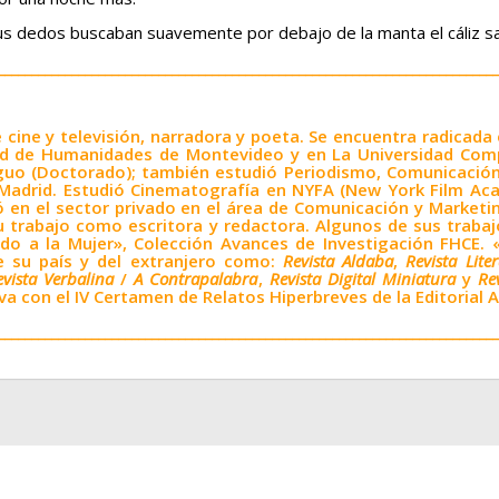
 dedos buscaban suavemente por debajo de la manta el cáliz sa
___________________________________________________________________________
 cine y televisión, narradora y poeta. Se encuentra radica
ltad de Humanidades de Montevideo y en La Universidad Com
uo (Doctorado); también estudió Periodismo, Comunicación y
 Madrid. Estudió Cinematografía en NYFA (New York Film Ac
jó en el sector privado en el área de Comunicación y Marke
 trabajo como escritora y redactora. Algunos de sus trabajo
ado a la Mujer», Colección Avances de Investigación FHCE. 
e su país y del extranjero como:
Revista Aldaba
,
Revista Lite
evista Verbalina
/
A Contrapalabra
,
Revista Digital Miniatura
y
Re
va con el IV Certamen de Relatos Hiperbreves de la Editorial
___________________________________________________________________________