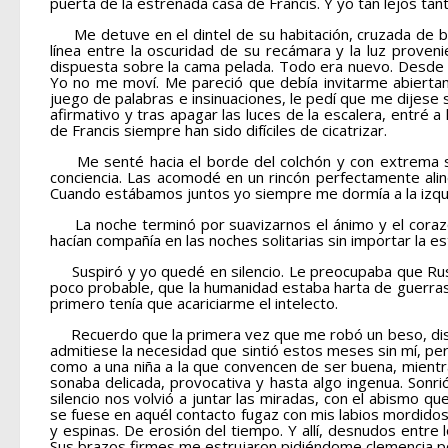
puerta de la estrenada casa de Francis. Y yo tan lejos tant
Me detuve en el dintel de su habitación, cruzada de braz
línea entre la oscuridad de su recámara y la luz prove
dispuesta sobre la cama pelada. Todo era nuevo. Desde 
Yo no me moví. Me pareció que debía invitarme abiertam
juego de palabras e insinuaciones, le pedí que me dijese
afirmativo y tras apagar las luces de la escalera, entré
de Francis siempre han sido difíciles de cicatrizar.
Me senté hacia el borde del colchón y con extrema suav
conciencia. Las acomodé en un rincón perfectamente alin
Cuando estábamos juntos yo siempre me dormía a la izquie
La noche terminó por suavizarnos el ánimo y el corazón
hacían compañía en las noches solitarias sin importar la e
Suspiró y yo quedé en silencio. Le preocupaba que Rusia
poco probable, que la humanidad estaba harta de guerras 
primero tenía que acariciarme el intelecto.
Recuerdo que la primera vez que me robó un beso, discut
admitiese la necesidad que sintió estos meses sin mí, pe
como a una niña a la que convencen de ser buena, mientras
sonaba delicada, provocativa y hasta algo ingenua. Sonr
silencio nos volvió a juntar las miradas, con el abism
se fuese en aquél contacto fugaz con mis labios mordido
y espinas. De erosión del tiempo. Y allí, desnudos entre 
Sus brazos firmes me estrujaron pidiéndome clemencia p