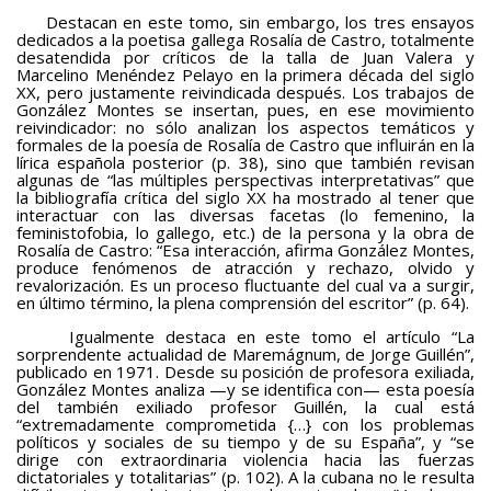
Destacan en este tomo, sin embargo, los tres ensayos
dedicados a la poetisa gallega Rosalía de Castro, totalmente
desatendida por críticos de la talla de Juan Valera y
Marcelino Menéndez Pelayo en la primera década del siglo
XX, pero justamente reivindicada después. Los trabajos de
González Montes se insertan, pues, en ese movimiento
reivindicador: no sólo analizan los aspectos temáticos y
formales de la poesía de Rosalía de Castro que influirán en la
lírica española posterior (p. 38), sino que también revisan
algunas de “las múltiples perspectivas interpretativas” que
la bibliografía crítica del siglo XX ha mostrado al tener que
interactuar con las diversas facetas (lo femenino, la
feministofobia, lo gallego, etc.) de la persona y la obra de
Rosalía de Castro: “Esa interacción, afirma González Montes,
produce fenómenos de atracción y rechazo, olvido y
revalorización. Es un proceso fluctuante del cual va a surgir,
en último término, la plena comprensión del escritor” (p. 64).
Igualmente destaca en este tomo el artículo “La
sorprendente actualidad de Maremágnum, de Jorge Guillén”,
publicado en 1971. Desde su posición de profesora exiliada,
González Montes analiza —y se identifica con— esta poesía
del también exiliado profesor Guillén, la cual está
“extremadamente comprometida {…} con los problemas
políticos y sociales de su tiempo y de su España”, y “se
dirige con extraordinaria violencia hacia las fuerzas
dictatoriales y totalitarias” (p. 102). A la cubana no le resulta