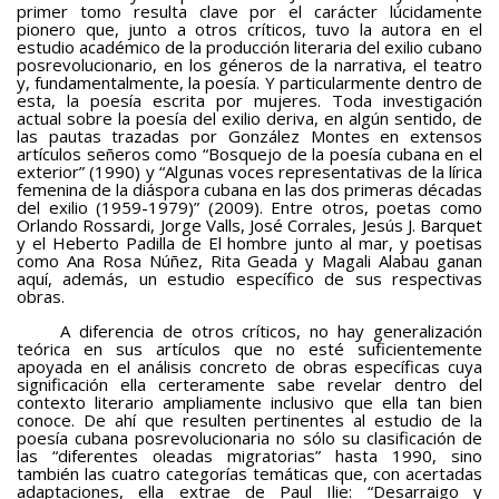
primer tomo resulta clave por el carácter lúcidamente
pionero que, junto a otros críticos, tuvo la autora en el
Teatro
estudio académico de la producción literaria del exilio cubano
posrevolucionario, en los géneros de la narrativa, el teatro
BAQUIANA – Año XXVII / Nº 137 – 138 / Enero – Junio 2026
y, fundamentalmente, la poesía. Y particularmente dentro de
esta, la poesía escrita por mujeres. Toda investigación
(TEATRO)
actual sobre la poesía del exilio deriva, en algún sentido, de
las pautas trazadas por González Montes en extensos
Enlaces
artículos señeros como “Bosquejo de la poesía cubana en el
exterior” (1990) y “Algunas voces representativas de la lírica
BAQUIANA – ENLACES I
femenina de la diáspora cubana en las dos primeras décadas
del exilio (1959-1979)” (2009). Entre otros, poetas como
BAQUIANA – ENLACES II
Orlando Rossardi, Jorge Valls, José Corrales, Jesús J. Barquet
y el Heberto Padilla de El hombre junto al mar, y poetisas
BAQUIANA – ENLACES III
como Ana Rosa Núñez, Rita Geada y Magali Alabau ganan
aquí, además, un estudio específico de sus respectivas
Números Anteriores
obras.
A diferencia de otros críticos, no hay generalización
BAQUIANA – Números Anteriores (2021 – 2025)
teórica en sus artículos que no esté suficientemente
apoyada en el análisis concreto de obras específicas cuya
BAQUIANA – Números Anteriores (2016 – 2020)
significación ella certeramente sabe revelar dentro del
contexto literario ampliamente inclusivo que ella tan bien
BAQUIANA – Números Anteriores (2010 – 2015)
conoce. De ahí que resulten pertinentes al estudio de la
poesía cubana posrevolucionaria no sólo su clasificación de
BAQUIANA – Números Anteriores (2005 – 2010)
las “diferentes oleadas migratorias” hasta 1990, sino
también las cuatro categorías temáticas que, con acertadas
BAQUIANA – Números Anteriores (1999 – 2004)
adaptaciones, ella extrae de Paul Ilie: “Desarraigo y