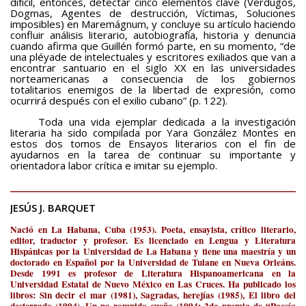
difícil, entonces, detectar cinco elementos clave (Verdugos,
Dogmas, Agentes de destrucción, Víctimas, Soluciones
imposibles) en Maremágnum, y concluye su artículo haciendo
confluir análisis literario, autobiografía, historia y denuncia
cuando afirma que Guillén formó parte, en su momento, “de
una pléyade de intelectuales y escritores exiliados que van a
encontrar santuario en el siglo XX en las universidades
norteamericanas a consecuencia de los gobiernos
totalitarios enemigos de la libertad de expresión, como
ocurrirá después con el exilio cubano” (p. 122).
Toda una vida ejemplar dedicada a la investigación
literaria ha sido compilada por Yara González Montes en
estos dos tomos de Ensayos literarios con el fin de
ayudarnos en la tarea de continuar su importante y
orientadora labor crítica e imitar su ejemplo.
________________________________________________________________________
JESÚS J. BARQUET
Nació en La Habana, Cuba (1953). Poeta, ensayista, crítico literario,
editor, traductor y profesor. Es licenciado en Lengua y Literatura
Hispánicas por la Universidad de La Habana y tiene una maestría y un
doctorado en Español por la Universidad de Tulane en Nueva Orleáns.
Desde 1991 es profesor de Literatura Hispanoamericana en la
Universidad Estatal de Nuevo México en Las Cruces. Ha publicado los
libros: Sin decir el mar (1981), Sagradas, herejías (1985), El libro del