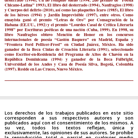
desterrado (1994), Un no rompido sueño (1994; 2do premio de “Poesía
Chicano-Latina” 1993), El libro del desterrado (1994), Naufragios (1998)
y Cuerpos del delirio (2010), así como las plaquettes Ícaro (1985), El libro
de los héroes (1994) y Jardín Imprevisible (1997), entre otros. Como
ensayista ganó el premio “Letras de Oro” por Consagración de la
Habana (EE.UU., 1992) y el premio “Lourdes Casal de Crítica Literaria
1998” por Escrituras poéticas de una nación (Cuba, 1999). En 1998, su
libro Naufragios obtuvo Mención de Honor en los concursos
internacionales de poesía “Gastón Baquero” en Madrid, España y
“Frontera Ford Pellicer-Frost” en Ciudad Juárez, México. Ha sido
ganador de la Beca Cintas de Creación Literaria (1991), seleccionado
como Escritor-en-Residencia del Programa de Altos de Chavón en la
República Dominicana (1994) y ganador de la Beca Fulbright,
Universidad de los Andes y Casa de Poesía Silva, Bogotá, Colombia
(1997). Reside en Las Cruces, Nuevo México.
________________________________________________________________________
Los derechos de los trabajos publicados en este sitio
corresponden a sus respectivos autores y son
publicados aquí con el consentimiento de los mismos. A
su vez, todos los textos reflejan, única y
exclusivamente, las opiniones de sus autores. Se prohibe
la reproducción total o parcial en cualquier medio