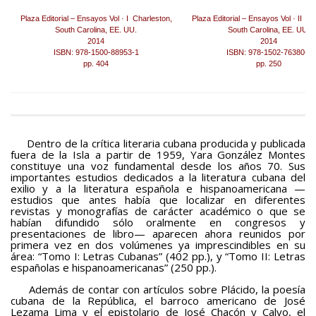
BAQUIANA – Año XXVII / Nº 137 – 138 / Enero – Junio 2026
Plaza Editorial – Ensayos Vol · I Charleston,
(Cuento III)
Plaza Editorial – Ensayos Vol · II Ch
South Carolina, EE. UU.
South Carolina, EE. UU.
2014
2014
Reseña
ISBN: 978-1500-88953-1
ISBN: 978-1502-76380-8
pp. 404
pp. 250
BAQUIANA – Año XXVII / Nº 137 – 138 / Enero – Junio 2026
(Reseña I)
BAQUIANA – Año XXVII / Nº 137 – 138 / Enero – Junio 2026
(Reseña II)
Dentro de la crítica literaria cubana producida y publicada
Ensayo
fuera de la Isla a partir de 1959, Yara González Montes
constituye una voz fundamental desde los años 70. Sus
BAQUIANA – Año XXVII / Nº 137 – 138 / Enero – Junio 2026
importantes estudios dedicados a la literatura cubana del
(Ensayo)
exilio y a la literatura española e hispanoamericana —
estudios que antes había que localizar en diferentes
revistas y monografías de carácter académico o que se
Entrevista
habían difundido sólo oralmente en congresos y
presentaciones de libro— aparecen ahora reunidos por
BAQUIANA – Año XXVII / Nº 137 – 138 / Enero – Junio 2026
primera vez en dos volúmenes ya imprescindibles en su
(Entrevista)
área: “Tomo I: Letras Cubanas” (402 pp.), y “Tomo II: Letras
españolas e hispanoamericanas” (250 pp.).
Opinión
Además de contar con artículos sobre Plácido, la poesía
cubana de la República, el barroco americano de José
BAQUIANA – Año XXVII / Nº 137 – 138 / Enero – Junio 2026
Lezama Lima y el epistolario de José Chacón y Calvo, el
(Opinión I)