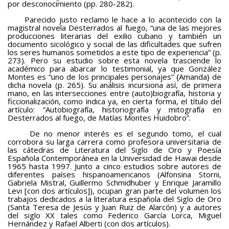
por desconocimiento (pp. 280-282).
Parecido justo reclamo le hace a lo acontecido con la
magistral novela Desterrados al fuego, “una de las mejores
producciones literarias del exilio cubano y también un
documento sicológico y social de las dificultades que sufren
los seres humanos sometidos a este tipo de experiencia” (p.
273). Pero su estudio sobre esta novela trasciende lo
académico para abarcar lo testimonial, ya que González
Montes es “uno de los principales personajes” {Amanda} de
dicha novela (p. 265). Su análisis incursiona así, de primera
mano, en las intersecciones entre (auto)biografía, historia y
ficcionalización, como indica ya, en cierta forma, el título del
artículo: “Autobiografía, historiografía y mitografía en
Desterrados al fuego, de Matías Montes Huidobro”.
De no menor interés es el segundo tomo, el cual
corrobora su larga carrera como profesora universitaria de
las cátedras de Literatura del Siglo de Oro y Poesía
Española Contemporánea en la Universidad de Hawai desde
1965 hasta 1997. Junto a cinco estudios sobre autores de
diferentes países hispanoamericanos (Alfonsina Storni,
Gabriela Mistral, Guillermo Schmidhuber y Enrique Jaramillo
Levi [con dos artículos]), ocupan gran parte del volumen los
trabajos dedicados a la literatura española del Siglo de Oro
(Santa Teresa de Jesús y Juan Ruiz de Alarcón) y a autores
del siglo XX tales como Federico García Lorca, Miguel
Hernández y Rafael Alberti (con dos artículos).