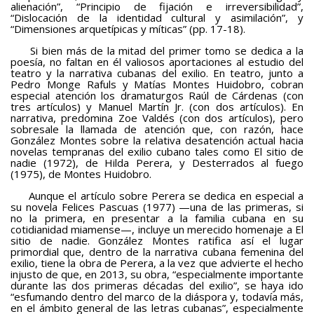
alienación”, “Principio de fijación e irreversibilidad”,
“Dislocación de la identidad cultural y asimilación”, y
“Dimensiones arquetípicas y míticas” (pp. 17-18).
Si bien más de la mitad del primer tomo se dedica a la
poesía, no faltan en él valiosos aportaciones al estudio del
teatro y la narrativa cubanas del exilio. En teatro, junto a
Pedro Monge Rafuls y Matías Montes Huidobro, cobran
especial atención los dramaturgos Raúl de Cárdenas (con
tres artículos) y Manuel Martín Jr. (con dos artículos). En
narrativa, predomina Zoe Valdés (con dos artículos), pero
sobresale la llamada de atención que, con razón, hace
González Montes sobre la relativa desatención actual hacia
novelas tempranas del exilio cubano tales como El sitio de
nadie (1972), de Hilda Perera, y Desterrados al fuego
(1975), de Montes Huidobro.
Aunque el artículo sobre Perera se dedica en especial a
su novela Felices Pascuas (1977) —una de las primeras, si
no la primera, en presentar a la familia cubana en su
cotidianidad miamense—, incluye un merecido homenaje a El
sitio de nadie. González Montes ratifica así el lugar
primordial que, dentro de la narrativa cubana femenina del
exilio, tiene la obra de Perera, a la vez que advierte el hecho
injusto de que, en 2013, su obra, “especialmente importante
durante las dos primeras décadas del exilio”, se haya ido
“esfumando dentro del marco de la diáspora y, todavía más,
en el ámbito general de las letras cubanas”, especialmente