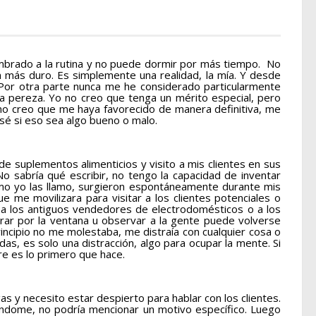
mbrado a la rutina y no puede dormir por más tiempo. No
más duro. Es simplemente una realidad, la mía. Y desde
 Por otra parte nunca me he considerado particularmente
la pereza. Yo no creo que tenga un mérito especial, pero
no creo que me haya favorecido de manera definitiva, me
sé si eso sea algo bueno o malo.
e suplementos alimenticios y visito a mis clientes en sus
o sabría qué escribir, no tengo la capacidad de inventar
omo yo las llamo, surgieron espontáneamente durante mis
 me movilizara para visitar a los clientes potenciales o
 a los antiguos vendedores de electrodomésticos o a los
mirar por la ventana u observar a la gente puede volverse
rincipio no me molestaba, me distraía con cualquier cosa o
as, es solo una distracción, algo para ocupar la mente. Si
re es lo primero que hace.
 y necesito estar despierto para hablar con los clientes.
éndome, no podría mencionar un motivo específico. Luego