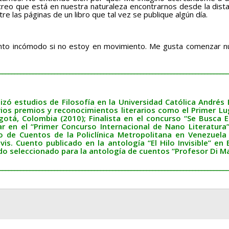
reo que está en nuestra naturaleza encontrarnos desde la distan
e las páginas de un libro que tal vez se publique algún día.
nto incómodo si no estoy en movimiento. Me gusta comenzar nu
___________________________________________________________________________
zó estudios de Filosofía en la Universidad Católica Andrés 
ios premios y reconocimientos literarios como el Primer Lug
otá, Colombia (2010); Finalista en el concurso “Se Busca Es
 en el “Primer Concurso Internacional de Nano Literatura
o de Cuentos de la Policlínica Metropolitana en Venezuela 
vis. Cuento publicado en la antología “El Hilo Invisible” en 
ido seleccionado para la antología de cuentos “Profesor Di M
___________________________________________________________________________