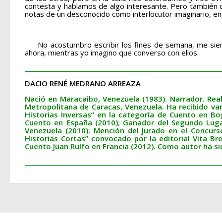
contesta y hablamos de algo interesante. Pero también c
notas de un desconocido como interlocutor imaginario, entr
No acostumbro escribir los fines de semana, me sie
ahora, mientras yo imagino que converso con ellos.
__________________________________________________________________
DACIO RENÉ MEDRANO ARREAZA
Nació en Maracaibo, Venezuela (1983). Narrador. Reali
Metropolitana de Caracas, Venezuela. Ha recibido var
Historias Inversas” en la categoría de Cuento en Bog
Cuento en España (2010); Ganador del Segundo Lugar
Venezuela (2010); Mención del Jurado en el Concurs
Historias Cortas” convocado por la editorial Vita Bre
Cuento Juan Rulfo en Francia (2012). Como autor ha s
__________________________________________________________________