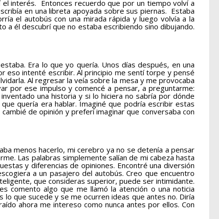
 el interés. Entonces recuerdo que por un tiempo volví a
escribía en una libreta apoyada sobre sus piernas. Estaba
ría el autobús con una mirada rápida y luego volvía a la
to a él descubrí que no estaba escribiendo sino dibujando.
e estaba. Era lo que yo quería. Unos días después, en una
eso intenté escribir. Al principio me sentí torpe y pensé
vidarla. Al regresar la veía sobre la mesa y me provocaba
evar por ese impulso y comencé a pensar, a preguntarme:
inventado una historia y si lo hiciera no sabría por dónde
 que quería era hablar. Imaginé que podría escribir estas
o cambié de opinión y preferí imaginar que conversaba con
staba menos hacerlo, mi cerebro ya no se detenía a pensar
zarme. Las palabras simplemente salían de mi cabeza hasta
uestas y diferencias de opiniones. Encontré una diversión
 escogiera a un pasajero del autobús. Creo que encuentro
eligente, que consideras superior, puede ser intimidante.
es comento algo que me llamó la atención o una noticia
 lo que sucede y se me ocurren ideas que antes no. Diría
raído ahora me intereso como nunca antes por ellos. Con