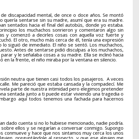
po de discapacidad mental, de once o doce años. Se montó
no quería sentarse sin su madre, asumí que era su madre.
ban sentados hacia el final del autobús, donde yo estaba.
principio los muchachos sonrieron y comentaron algo sin
as y comenzó a decirles cosas con aquella voz fuerte y
scuchó. El otro, mucho más cerca de él, tenía una expresión
 lo siguió de inmediato. El niño se sentó. Los muchachos,
uesto. Antes de sentarse pidió disculpas a los muchachos,
arar y le señalaba cosas a su madre. Ella se inclinó hacia
ó en la frente, el niño miraba por la ventana en silencio.
resión neutra que tienen casi todos los pasajeros. A veces
a calle. Me pareció que estaba cansada y la compadecí. Me
evela parte de nuestra intimidad pero elegimos pretender
ona sentada junto a ti puede estar viviendo una tragedia o
n embargo aquí todos tenemos una fachada para hacernos
n dado cuenta si no lo hubiese mencionado, nadie podría.
 sobre ellos y se negarían a conversar conmigo. Supongo
 nos conmueve y hace que nos sintamos muy cerca los unos
lguien, preguntándole al respecto, y que ese alguien me