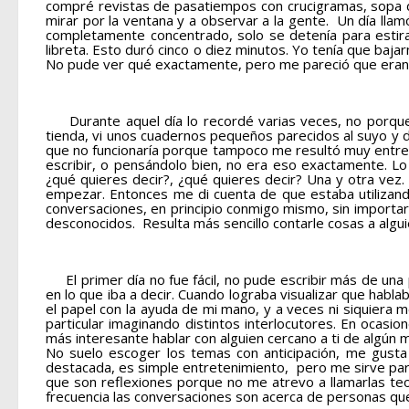
compré revistas de pasatiempos con crucigramas, sopa de
mirar por la ventana y a observar a la gente. Un día lla
completamente concentrado, solo se detenía para estirar
libreta. Esto duró cinco o diez minutos. Yo tenía que baj
No pude ver qué exactamente, pero me pareció que eran 
Durante aquel día lo recordé varias veces, no porque
tienda, vi unos cuadernos pequeños parecidos al suyo y d
que no funcionaría porque tampoco me resultó muy entrete
escribir, o pensándolo bien, no era eso exactamente. L
¿qué quieres decir?, ¿qué quieres decir? Una y otra vez. 
empezar. Entonces me di cuenta de que estaba utilizando 
conversaciones, en principio conmigo mismo, sin importar
desconocidos. Resulta más sencillo contarle cosas a alg
El primer día no fue fácil, no pude escribir más de 
en lo que iba a decir. Cuando lograba visualizar que hab
el papel con la ayuda de mi mano, y a veces ni siquiera 
particular imaginando distintos interlocutores. En ocas
más interesante hablar con alguien cercano a ti de algún
No suelo escoger los temas con anticipación, me gusta
destacada, es simple entretenimiento, pero me sirve par
que son reflexiones porque no me atrevo a llamarlas te
frecuencia las conversaciones son acerca de personas que