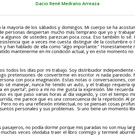
Dacio René Medrano Arreaza
o la mayoría de los sábados y domingos. Mi cuerpo se ha acostu
 de personas despiertan mucho más temprano que yo y trabajan 
ara algunos de ustedes parezcan poca cosa. Eso también lo sé.
resistencia que a veces me cuesta distinguir de la costumbre o 
n y han hablado de ella como “algo importante.” Honestamente 
mitido mantenerme en mi condición actual, y en este momento no 
 todos los días por mi trabajo. Soy distribuidor independiente d
ngo pretensiones de convertirme en escritor ni nada parecido. N
 persona con poca imaginación. Estas notas o conversaciones, c
sé manejar, nunca he tenido un auto, y el trabajo requería que
ta en puerta”, pero a mí no me gusta la expresión. Me recuerda
 caso es que paso varias horas al día viajando, y con el tiempo 
urrida, me parece que es una consecuencia de la repetición. Al p
Pero no es una reflexión intelectual, no se piensan cosas profund
 asuntos personales y sus problemas. Si uno tiene un momento lib
pasajeros, no podía dormir porque mis paradas no son muy largas
 muchas veces olvidaba traer el libro conmigo y terminé aburri