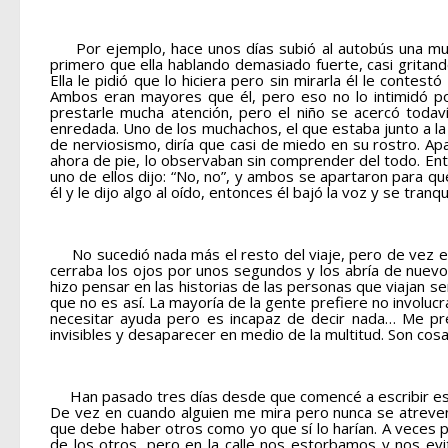
Por ejemplo, hace unos días subió al autobús una muj
primero que ella hablando demasiado fuerte, casi gritan
Ella le pidió que lo hiciera pero sin mirarla él le cont
Ambos eran mayores que él, pero eso no lo intimidó por
prestarle mucha atención, pero el niño se acercó toda
enredada. Uno de los muchachos, el que estaba junto a la v
de nerviosismo, diría que casi de miedo en su rostro. Ap
ahora de pie, lo observaban sin comprender del todo. Ent
uno de ellos dijo: “No, no”, y ambos se apartaron para qu
él y le dijo algo al oído, entonces él bajó la voz y se tran
No sucedió nada más el resto del viaje, pero de vez e
cerraba los ojos por unos segundos y los abría de nuevo 
hizo pensar en las historias de las personas que viajan
que no es así. La mayoría de la gente prefiere no involuc
necesitar ayuda pero es incapaz de decir nada… Me pre
invisibles y desaparecer en medio de la multitud. Son cos
Han pasado tres días desde que comencé a escribir est
De vez en cuando alguien me mira pero nunca se atreven
que debe haber otros como yo que sí lo harían. A veces 
de los otros, pero en la calle nos estorbamos y nos ev