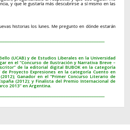
cia, y que le gustaría más descubrirse a sí mismo en las
evas historias los lunes. Me pregunto en dónde estarán
____________________________________________________________
Bello (UCAB) y de Estudios Liberales en la Universidad
ar en el “Concurso de Ilustración y Narrativa Breve –
critor” de la editorial digital BUBOK en la categoría
” de Proyecto Expresiones en la categoría Cuento en
(2012); Ganador en el “Primer Concurso Literario de
España (2012); y Finalista del Premio Internacional de
arco 2013” en Argentina.
____________________________________________________________