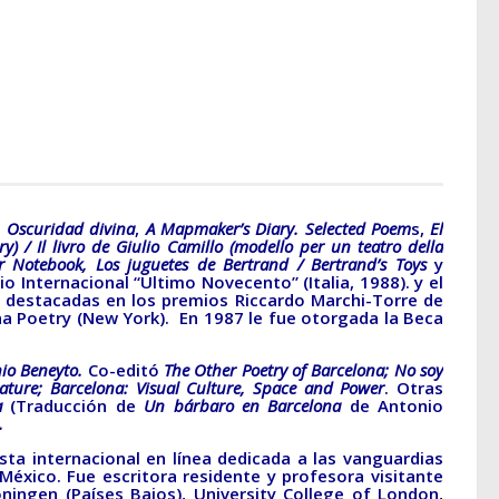
,
Oscuridad divina
,
A Mapmaker’s Diary. Selected Poem
s,
El
 / Il livro de Giulio Camillo (modello per un teatro della
 Notebook, Los juguetes de Bertrand / Bertrand’s Toys
y
io Internacional “Ultimo Novecento” (Italia, 1988). y el
 destacadas en los premios Riccardo Marchi-Torre de
tina Poetry (New York). En 1987 le fue otorgada la Beca
io Beneyto.
Co-editó
The Other Poetry of Barcelona;
No soy
rature;
Barcelona: Visual Culture, Space and Power
. Otras
a
(Traducción de
Un bárbaro en Barcelona
de Antonio
.
sta internacional en línea dedicada a las vanguardias
 México. Fue escritora residente y profesora visitante
ningen (Países Bajos), University College of London,