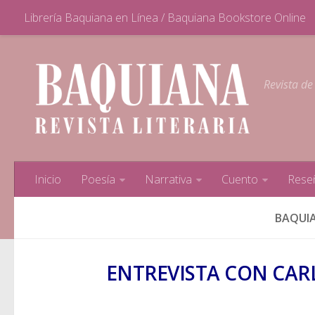
Librería Baquiana en Línea / Baquiana Bookstore Online
Revista de
Inicio
Poesía
Narrativa
Cuento
Rese
BAQUIA
ENTREVISTA CON CARL