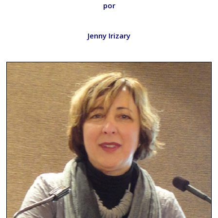
por
Jenny Irizary