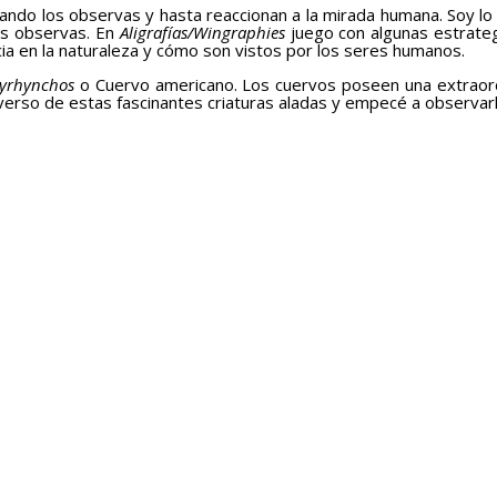
ando los observas y hasta reaccionan a la mirada humana. Soy lo
os observas. En
Aligrafías/Wingraphies
juego con algunas estrateg
cia en la naturaleza y cómo son vistos por los seres humanos.
hyrhynchos
o Cuervo americano. Los cuervos poseen una extraordin
verso de estas fascinantes criaturas aladas y empecé a observa