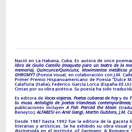
Nació en La Habana, Cuba. Es autora de once poemar
libro de Giulio Camillo (maqueta para un teatro de la mem
memoria)
,
Quincunce/Quincunx,
Movimientos metálicos 
GHROMYT
(Poesía visual, en colaboración con J.M. Call
Primer Premio Hispanoamericano de Poesía “Dulce Ma
Calafuria (Italia), Federico García Lorca (España-EE.U
Cintas por su obra poética. Su poesía ha sido traducida
Es editora de
Voces viajeras. Poetas cubanas de hoy
y de
F
tu musa. Antología de poetas irlandesas contemporáneas;
publicaciones incluyen
A Fish Pierced the Moon
(trad
Beneyto);
ALFABESI
en
Ariel Gangi, Martin Gubbins, J.M. Ca
Desde 1987 hasta 1992 fue la editora de la gaceta l
literarias y artísticas. Se ha exhibido su obra visua
distinguida en el Institute of Germanic & Romance S