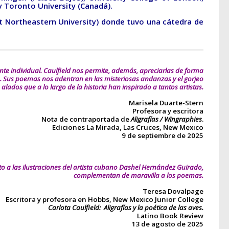
y Toronto University (Canadá)
.
e at Northeastern University) donde tuvo una cátedra de
nte individual. Caulfield nos permite, además, apreciarlas de forma
jaro. Sus poemas nos adentran en las misteriosas andanzas y el gorjeo
 alados que a lo largo de la historia han inspirado a tantos artistas.
Marisela Duarte-Stern
Profesora y escritora
Nota de contraportada de
Aligrafías / Wingraphies
.
Ediciones La Mirada, Las Cruces, New Mexico
9 de septiembre de 2025
nto a las ilustraciones del artista cubano Dashel Hernández Guirado,
complementan de maravilla a los poemas.
Teresa Dovalpage
Escritora y profesora en Hobbs, New Mexico Junior College
Carlota Caulfield: Aligrafías y la poética de las aves.
Latino Book Review
13 de agosto de 2025