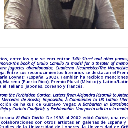
ios, entre los que se encuentran
34th Street and other poems
oria/The book of Giulio Camillo (a model for a theater of memory)
para juguetes abandonados
,
Cuaderno Neumeister/The Neumeister
eja. Entre sus reconocimientos literarios se destacan el Prem
ría Loynaz” (España, 2002). También ha recibido menciones
U), Mairena (Puerto Rico), Premio Plural (México) y Latino/La
 al italiano, japonés, coreano y francés.
rom the Forbidden Garden. Letters from Alejandra Pizarnik to Anton
Mercedes de Acosta, Imposeída;
A Companion to US Latino Lite
ucción de haikus de Gustavo Vega);
A Barbarian in Barcelon
lleja y Carlota Caulfield;
y
Fashionable: Una poeta adicta a la moda
iteraria
El Gato Tuerto
. De 1998 al 2002 editó
Corner,
una revi
l y colaboraciones con otros artistas en galerías de España y
tudies de la Universidad de Londres, la Universidad de Grö