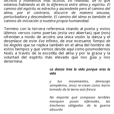
secretos y momentos más ocultos. En realidad, de lo que
estamos hablando es de la diferencia entre alma y espíritu. El
camino del espíritu es estrecho y ascendente pero el camino del
alma, por el contrario, discurre de manera sinuosa,
perturbadora y descendente. El camino del alma es también el
camino de iniciación a nuestra propia humanidad.
Termino con la tercera referencia citando al poeta y estos
últimos versos como puertas (esta vez abiertas) que (nos)
ofrendan a modo de arcoíris una única visión: la danza y el
desenlace de este
Evo
infinito, de ese incesante
Tiempo de
los Ángeles
que se replica también en el alma del hombre de
estos tiempos y que vemos desde aquí como posmodernos
Noés a través de la escotilla del alma y por la gracia y la
voluntad del espíritu más elevado que nos guía y nos
determina:
La danza trae la vida porque eras la
vida
y tus movimientos, demiurgo
sempiterno, (nos) re-crean como barro
tomado de la tierra aún fresca
No importa qué compases terribles
marquen poses infernales, las
trincheras obligadas de la guerra
absurda