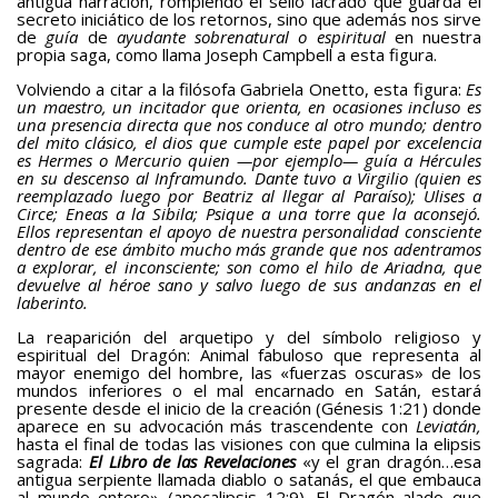
antigua narración, rompiendo el sello lacrado que guarda el
secreto iniciático de los retornos, sino que además nos sirve
de
guía
de
ayudante sobrenatural o espiritual
en nuestra
propia saga, como llama Joseph Campbell a esta figura.
Volviendo a citar a la filósofa Gabriela Onetto, esta figura:
Es
un maestro, un incitador que orienta, en ocasiones incluso es
una presencia directa que nos conduce al otro mundo; dentro
del mito clásico, el dios que cumple este papel por excelencia
es Hermes o Mercurio quien —por ejemplo— guía a Hércules
en su descenso al Inframundo. Dante tuvo a Virgilio (quien es
reemplazado luego por Beatriz al llegar al Paraíso); Ulises a
Circe; Eneas a la Sibila; Psique a una torre que la aconsejó.
Ellos representan el apoyo de nuestra personalidad consciente
dentro de ese ámbito mucho más grande que nos adentramos
a explorar, el inconsciente; son como el hilo de Ariadna, que
devuelve al héroe sano y salvo luego de sus andanzas en el
laberinto.
La reaparición del arquetipo y del símbolo religioso y
espiritual del Dragón: Animal fabuloso que representa al
mayor enemigo del hombre, las «fuerzas oscuras» de los
mundos inferiores o el mal encarnado en Satán, estará
presente desde el inicio de la creación (Génesis 1:21) donde
aparece en su advocación más trascendente con
Leviatán,
hasta el final de todas las visiones con que culmina la elipsis
sagrada:
El Libro de las Revelaciones
«y el gran dragón…esa
antigua serpiente llamada diablo o satanás, el que embauca
al mundo entero» (apocalipsis 12:9). El Dragón alado que