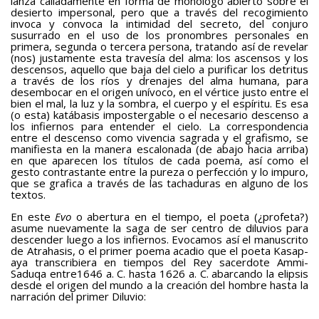
lanza calladamente en forma de monólogo abierto sobre el
desierto impersonal, pero que a través del recogimiento
invoca y convoca la intimidad del secreto, del conjuro
susurrado en el uso de los pronombres personales en
primera, segunda o tercera persona, tratando así de revelar
(nos) justamente esta travesía del alma: los ascensos y los
descensos, aquello que baja del cielo a purificar los detritus
a través de los ríos y drenajes del alma humana, para
desembocar en el origen unívoco, en el vértice justo entre el
bien el mal, la luz y la sombra, el cuerpo y el espíritu. Es esa
(o esta) katábasis impostergable o el necesario descenso a
los infiernos para entender el cielo. La correspondencia
entre el descenso como vivencia sagrada y el grafismo, se
manifiesta en la manera escalonada (de abajo hacia arriba)
en que aparecen los títulos de cada poema, así como el
gesto contrastante entre la pureza o perfección y lo impuro,
que se grafica a través de las tachaduras en alguno de los
textos.
En este
Evo
o abertura en el tiempo, el poeta (¿profeta?)
asume nuevamente la saga de ser centro de diluvios para
descender luego a los infiernos. Evocamos así el manuscrito
de Atrahasis, o el primer poema acadio que el poeta Kasap-
aya transcribiera en tiempos del Rey sacerdote Ammi-
Saduqa entre1646 a. C. hasta 1626 a. C. abarcando la elipsis
desde el origen del mundo a la creación del hombre hasta la
narración del primer Diluvio: