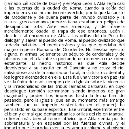
(llamado «el azote de Dios») y el Papa León I. Atila llega casi
a las puertas de la ciudad de Roma, cuando la caída del
imperio era ya un hecho incontrovertido, por lo que la suerte
de Occidente y de buena parte del mundo civilizado y la
cultura greco-romano-judeocristiana estaban en peligro de
desaparición total. Ante esa amenaza, y de manera
increíblemente osada, el Papa de ese entonces, León I,
decide ir al encuentro de Atila a las orillas del río Po a fin
dialogar y salvar al pueblo de Roma, al pueblo civilizado que
todavía habitaba el mediterráneo y lo que quedaba del
magno imperio Romano de Occidente. No llevaba ejército
alguno, ni armas. Solamente un séquito de cardenales y de
obispos con él a la cabeza portando una inmensa cruz como
estandarte. El hecho histórico, es que Atila decide
devolverse a su castillo en el Danubio y no cruza el río,
salvándose así de la aniquilación total, la cultura occidental y
los logros alcanzados en ella. Esta fue una victoria en paz (tal
vez la única de esos tiempos) de la Iglesia sobre la violencia
y la irracionalidad de las tribus llamadas bárbaras, en cuyo
despliegue también terminaron siendo imperios de gran
magnitud y poder. Los imperios hasta la fecha han ido
pasando, pero la iglesia (que en su momento más amargo
también fue un imperio sustentado en el poder) ha
persistido en su base espiritual. Ese umbral, ese límite entre
el bien y el mal que demarcaban las orillas del río en Mantua,
refieren más bien al temor atávico que Atila sentía por lo
sobrenatural y en especial por las fuerzas divinas, y el
impacto que le produjo ver la estampa incólume y al mismo