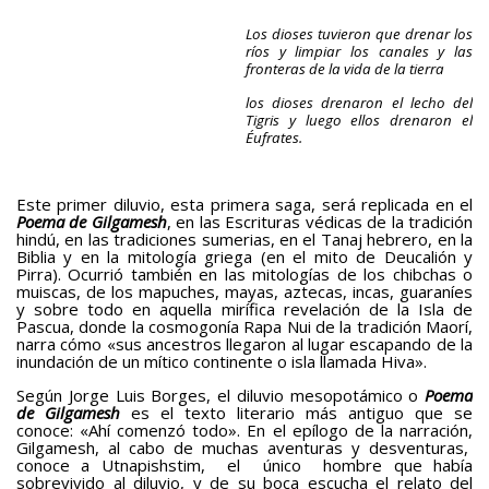
Los dioses tuvieron que drenar los
ríos y limpiar los canales y las
fronteras de la vida de la tierra
los dioses drenaron el lecho del
Tigris y luego ellos drenaron el
Éufrates.
Este primer diluvio, esta primera saga, será replicada en el
Poema de Gilgamesh
, en las Escrituras védicas de la tradición
hindú, en las tradiciones sumerias, en el Tanaj hebrero, en la
Biblia y en la mitología griega (en el mito de Deucalión y
Pirra). Ocurrió también en las mitologías de los chibchas o
muiscas, de los mapuches, mayas, aztecas, incas, guaraníes
y sobre todo en aquella mirífica revelación de la Isla de
Pascua, donde la cosmogonía Rapa Nui de la tradición Maorí,
narra cómo «sus ancestros llegaron al lugar escapando de la
inundación de un mítico continente o isla llamada Hiva».
Según Jorge Luis Borges, el diluvio mesopotámico o
Poema
de Gilgamesh
es el texto literario más antiguo que se
conoce: «Ahí comenzó todo». En el epílogo de la narración,
Gilgamesh, al cabo de muchas aventuras y desventuras,
conoce a Utnapishstim, el único hombre que había
sobrevivido al diluvio, y de su boca escucha el relato del