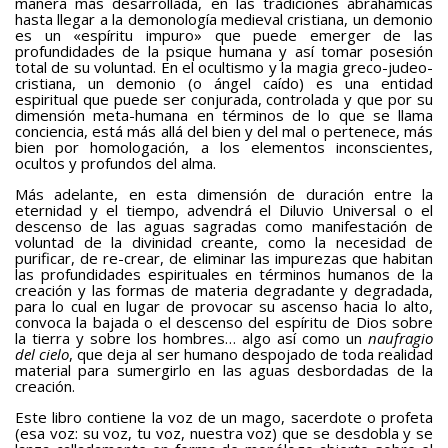
manera más desarrollada, en las tradiciones abrahámicas
hasta llegar a la demonología medieval cristiana, un demonio
es un «espíritu impuro» que puede emerger de las
profundidades de la psique humana y así tomar posesión
total de su voluntad. En el ocultismo y la magia greco-judeo-
cristiana, un demonio (o ángel caído) es una entidad
espiritual que puede ser conjurada, controlada y que por su
dimensión meta-humana en términos de lo que se llama
conciencia, está más allá del bien y del mal o pertenece, más
bien por homologación, a los elementos inconscientes,
ocultos y profundos del alma.
Más adelante, en esta dimensión de duración entre la
eternidad y el tiempo, advendrá el Diluvio Universal o el
descenso de las aguas sagradas como manifestación de
voluntad de la divinidad creante, como la necesidad de
purificar, de re-crear, de eliminar las impurezas que habitan
las profundidades espirituales en términos humanos de la
creación y las formas de materia degradante y degradada,
para lo cual en lugar de provocar su ascenso hacia lo alto,
convoca la bajada o el descenso del espíritu de Dios sobre
la tierra y sobre los hombres… algo así como un
naufragio
del cielo
, que deja al ser humano despojado de toda realidad
material para sumergirlo en las aguas desbordadas de la
creación.
Este libro contiene la voz de un mago, sacerdote o profeta
(esa voz: su voz, tu voz, nuestra voz) que se desdobla y se