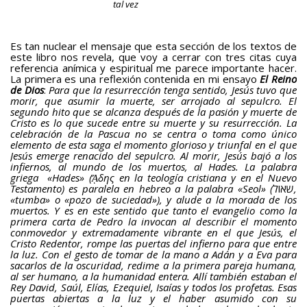
tal vez
Es tan nuclear el mensaje que esta sección de los textos de
este libro nos revela, que voy a cerrar con tres citas cuya
referencia anímica y espiritual me parece importante hacer.
La primera es una reflexión contenida en mi ensayo
El Reino
de Dios
:
Para que la resurrección tenga sentido, Jesús tuvo que
morir, que asumir la muerte, ser arrojado al sepulcro. El
segundo hito que se alcanza después de la pasión y muerte de
Cristo es lo que sucede entre su muerte y su resurrección. La
celebración de la Pascua no se centra o toma como único
elemento de esta saga el momento glorioso y triunfal en el que
Jesús emerge renacido del sepulcro. Al morir, Jesús bajó a los
infiernos, al mundo de los muertos, al Hades. La palabra
griega «Hades» (ᾍδης en la teología cristiana y en el Nuevo
Testamento) es paralela en hebreo a la palabra «Seol» (
שאול
,
«tumba» o «pozo de suciedad»), y alude a la morada de los
muertos. Y es en este sentido que tanto el evangelio como la
primera carta de Pedro la invocan al describir el momento
conmovedor y extremadamente vibrante en el que Jesús, el
Cristo Redentor, rompe las puertas del infierno para que entre
la luz. Con el gesto de tomar de la mano a Adán y a Eva para
sacarlos de la oscuridad, redime a la primera pareja humana,
al ser humano, a la humanidad entera. Allí también estaban el
Rey David, Saúl, Elías, Ezequiel, Isaías y todos los profetas. Esas
puertas abiertas a la luz y el haber asumido con su