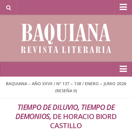
Librería Baquiana en Línea / Baquiana Bookstore
Online
Inicio
BAQUIANA – AÑO XXVII / Nº 137 – 138 / ENERO – JUNIO 2026
(RESEÑA II)
Poesía
BAQUIANA – Año XXVII / Nº 137 – 138 / Enero – Junio 2026
TIEMPO DE DILUVIO, TIEMPO DE
(Poesía I)
DEMONIOS,
DE HORACIO BIORD
BAQUIANA – Año XXVII / Nº 137 – 138 / Enero – Junio 2026
CASTILLO
(Poesía II)