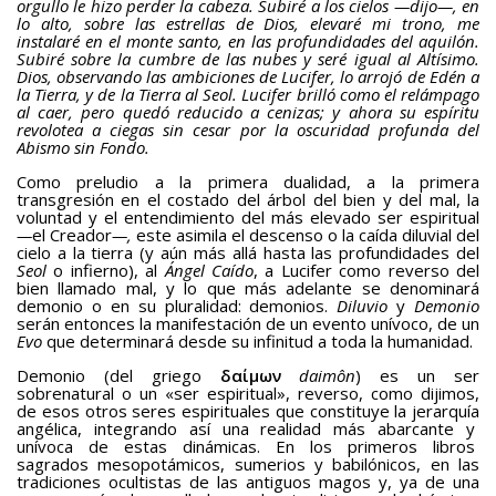
orgullo le hizo perder la cabeza. Subiré a los cielos —dijo—, en
lo alto, sobre las estrellas de Dios, elevaré mi trono, me
instalaré en el monte santo, en las profundidades del aquilón.
Subiré sobre la cumbre de las nubes y seré igual al Altísimo.
Dios, observando las ambiciones de Lucifer, lo arrojó de Edén a
la Tierra, y de la Tierra al Seol. Lucifer brilló como el relámpago
al caer, pero quedó reducido a cenizas; y ahora su espíritu
revolotea a ciegas sin cesar por la oscuridad profunda del
Abismo sin Fondo.
Como preludio a la primera dualidad, a la primera
transgresión en el costado del árbol del bien y del mal, la
voluntad y el entendimiento del más elevado ser espiritual
—
el Creador
—,
este asimila el descenso o la caída diluvial del
cielo a la tierra (y aún más allá hasta las profundidades del
Seol
o infierno), al
Ángel Caído
, a Lucifer como reverso del
bien llamado mal, y lo que más adelante se denominará
demonio o en su pluralidad: demonios.
Diluvio
y
Demonio
serán entonces la manifestación de un evento unívoco, de un
Evo
que determinará desde su infinitud a toda la humanidad.
Demonio (del griego
δαίμων
daimôn
) es un ser
sobrenatural o un «ser espiritual», reverso, como dijimos,
de esos otros seres espirituales que constituye la jerarquía
angélica, integrando así una realidad más abarcante y
unívoca de estas dinámicas. En los primeros libros
sagrados mesopotámicos, sumerios y babilónicos, en las
tradiciones ocultistas de las antiguos magos y, ya de una