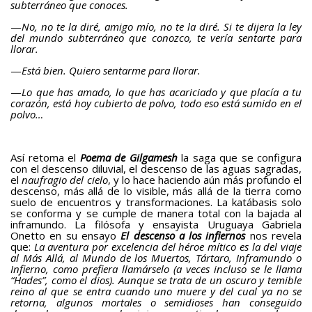
subterráneo que conoces.
—
No, no te la diré, amigo mío, no te la diré. Si te dijera la ley
del mundo subterráneo que conozco, te vería sentarte para
llorar.
—
Está bien. Quiero sentarme para llorar.
—
Lo que has amado, lo que has acariciado y que placía a tu
corazón, está hoy cubierto de polvo, todo eso está sumido en el
polvo…
Así retoma el
Poema de Gilgamesh
la saga que se configura
con el descenso diluvial, el descenso de las aguas sagradas,
el
naufragio del cielo
, y lo hace haciendo aún más profundo el
descenso, más allá de lo visible, más allá de la tierra como
suelo de encuentros y transformaciones. La katábasis solo
se conforma y se cumple de manera total con la bajada al
inframundo. La filósofa y ensayista Uruguaya Gabriela
Onetto en su ensayo
El descenso a los infiernos
nos revela
que:
La aventura por excelencia del héroe mítico es la del viaje
al Más Allá, al Mundo de los Muertos, Tártaro, Inframundo o
Infierno, como prefiera llamárselo (a veces incluso se le llama
“Hades”, como el dios). Aunque se trata de un oscuro y temible
reino al que se entra cuando uno muere y del cual ya no se
retorna, algunos mortales o semidioses han conseguido