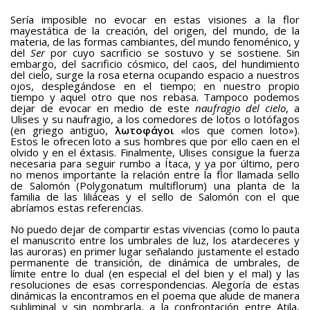
Sería imposible no evocar en estas visiones a la flor
mayestática de la creación, del origen, del mundo, de la
materia, de las formas cambiantes, del mundo fenoménico, y
del
Ser
por cuyo sacrificio se sostuvo y se sostiene. Sin
embargo, del sacrificio cósmico, del caos, del hundimiento
del cielo, surge la rosa eterna ocupando espacio a nuestros
ojos, desplegándose en el tiempo; en nuestro propio
tiempo y aquel otro que nos rebasa. Tampoco podemos
dejar de evocar en medio de este
naufragio del cielo
, a
Ulises y su naufragio, a los comedores de lotos o lotófagos
(en griego antiguo,
λωτοφάγοι
«los que comen loto»).
Estos le ofrecen loto a sus hombres que por ello caen en el
olvido y en el éxtasis. Finalmente, Ulises consigue la fuerza
necesaria para seguir rumbo a Ítaca, y ya por último, pero
no menos importante la relación entre la flor llamada sello
de Salomón (Polygonatum multiflorum) una planta de la
familia de las liliáceas y el sello de Salomón con el que
abríamos estas referencias.
No puedo dejar de compartir estas vivencias (como lo pauta
el manuscrito entre los umbrales de luz, los atardeceres y
las auroras) en primer lugar señalando justamente el estado
permanente de transición, de dinámica de umbrales, de
límite entre lo dual (en especial el del bien y el mal) y las
resoluciones de esas correspondencias. Alegoría de estas
dinámicas la encontramos en el poema que alude de manera
subliminal y sin nombrarla, a la confrontación entre Atila,