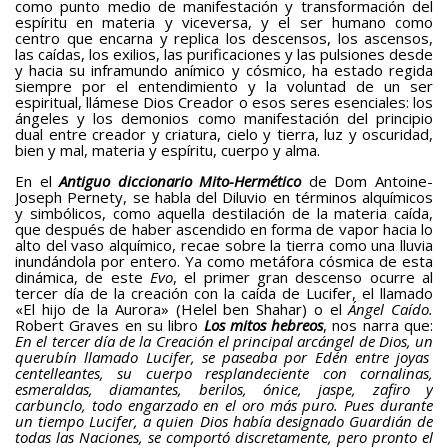
como punto medio de manifestación y transformación del
espíritu en materia y viceversa, y el ser humano como
centro que encarna y replica los descensos, los ascensos,
las caídas, los exilios, las purificaciones y las pulsiones desde
y hacia su inframundo anímico y cósmico, ha estado regida
siempre por el entendimiento y la voluntad de un ser
espiritual, llámese Dios Creador o esos seres esenciales: los
ángeles y los demonios como manifestación del principio
dual entre creador y criatura, cielo y tierra, luz y oscuridad,
bien y mal, materia y espíritu, cuerpo y alma.
En el
Antiguo diccionario Mito-Hermético
de Dom Antoine-
Joseph Pernety, se habla del Diluvio en términos alquímicos
y simbólicos, como aquella destilación de la materia caída,
que después de haber ascendido en forma de vapor hacia lo
alto del vaso alquímico, recae sobre la tierra como una lluvia
inundándola por entero. Ya como metáfora cósmica de esta
dinámica, de este
Evo
, el primer gran descenso ocurre al
tercer día de la creación con la caída de Lucifer, el llamado
«El hijo de la Aurora» (Helel ben Shahar) o el
Ángel Caído.
Robert Graves en su libro
Los mitos hebreos
, nos narra que:
En el tercer día de la Creación el principal arcángel de Dios, un
querubín llamado Lucifer, se paseaba por Edén entre joyas
centelleantes, su cuerpo resplandeciente con cornalinas,
esmeraldas, diamantes, berilos, ónice, jaspe, zafiro y
carbunclo, todo engarzado en el oro más puro. Pues durante
un tiempo Lucifer, a quien Dios había designado Guardián de
todas las Naciones, se comportó discretamente, pero pronto el