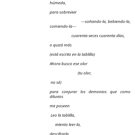
húmeda,
para sobrevivir
―soñando-la, bebiendo-la,
comiendo-la―
cuarenta veces cuarenta días,
o quizá más
(está escrito en la tablilla)
Ahora busco ese olor
(tu olor,
no sé)
para conjurar los demonios que como
diluvios
me poseen
Leo la tablilla,
intento leer-la,
descifrarla