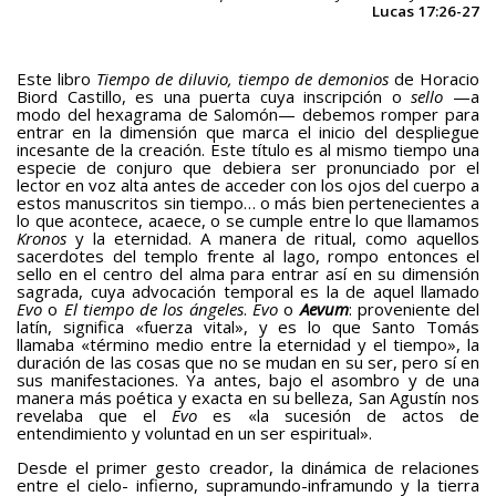
Lucas 17:26-27
Teatro
BAQUIANA – Año XXVII / Nº 137 – 138 / Enero – Junio 2026
Este libro
Tiempo de diluvio, tiempo de demonios
de Horacio
Biord Castillo, es una puerta cuya inscripción o
sello
—a
(TEATRO)
modo del hexagrama de Salomón— debemos romper para
entrar en la dimensión que marca el inicio del despliegue
Enlaces
incesante de la creación. Este título es al mismo tiempo una
especie de conjuro que debiera ser pronunciado por el
BAQUIANA – ENLACES I
lector en voz alta antes de acceder con los ojos del cuerpo a
estos manuscritos sin tiempo… o más bien pertenecientes a
BAQUIANA – ENLACES II
lo que acontece, acaece, o se cumple entre lo que llamamos
Kronos
y la eternidad. A manera de ritual, como aquellos
BAQUIANA – ENLACES III
sacerdotes del templo frente al lago, rompo entonces el
sello en el centro del alma para entrar así en su dimensión
Números Anteriores
sagrada, cuya advocación temporal es la de aquel llamado
Evo
o
El tiempo de los ángeles
.
Evo
o
Aevum
: proveniente del
latín, significa «fuerza vital», y es lo que Santo Tomás
BAQUIANA – Números Anteriores (2021 – 2025)
llamaba «término medio entre la eternidad y el tiempo», la
duración de las cosas que no se mudan en su ser, pero sí en
BAQUIANA – Números Anteriores (2016 – 2020)
sus manifestaciones. Ya antes, bajo el asombro y de una
manera más poética y exacta en su belleza, San Agustín nos
BAQUIANA – Números Anteriores (2010 – 2015)
revelaba que el
Evo
es «la sucesión de actos de
entendimiento y voluntad en un ser espiritual».
BAQUIANA – Números Anteriores (2005 – 2010)
Desde el primer gesto creador, la dinámica de relaciones
BAQUIANA – Números Anteriores (1999 – 2004)
entre el cielo- infierno, supramundo-inframundo y la tierra