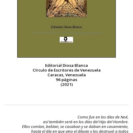
BAQUIANA – Año XXVII / Nº 137 – 138 / Enero – Junio 2026
(Cuento III)
Reseña
BAQUIANA – Año XXVII / Nº 137 – 138 / Enero – Junio 2026
(Reseña I)
BAQUIANA – Año XXVII / Nº 137 – 138 / Enero – Junio 2026
(Reseña II)
Ensayo
Editorial Diosa Blanca
Círculo de Escritores de Venezuela
BAQUIANA – Año XXVII / Nº 137 – 138 / Enero – Junio 2026
Caracas, Venezuela
(Ensayo)
96 páginas
(2021)
Entrevista
BAQUIANA – Año XXVII / Nº 137 – 138 / Enero – Junio 2026
(Entrevista)
Opinión
Como fue en los días de Noé,
así también será en los días del Hijo del Hombre.
BAQUIANA – Año XXVII / Nº 137 – 138 / Enero – Junio 2026
Ellos comían, bebían, se casaban y se daban en casamiento,
hasta el día en que vino el diluvio y los destruyó a todos
(Opinión I)