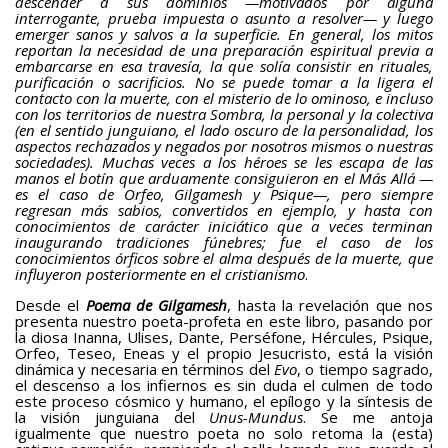
descender a sus dominios —motivados por alguna
interrogante, prueba impuesta o asunto a resolver— y luego
emerger sanos y salvos a la superficie. En general, los mitos
reportan la necesidad de una preparación espiritual previa a
embarcarse en esa travesía, la que solía consistir en rituales,
purificación o sacrificios. No se puede tomar a la ligera el
contacto con la muerte, con el misterio de lo ominoso, e incluso
con los territorios de nuestra Sombra, la personal y la colectiva
(en el sentido junguiano, el lado oscuro de la personalidad, los
aspectos rechazados y negados por nosotros mismos o nuestras
sociedades). Muchas veces a los héroes se les escapa de las
manos el botín que arduamente consiguieron en el Más Allá —
es el caso de Orfeo, Gilgamesh y Psique—, pero siempre
regresan más sabios, convertidos en ejemplo, y hasta con
conocimientos de carácter iniciático que a veces terminan
inaugurando tradiciones fúnebres; fue el caso de los
conocimientos órficos sobre el alma después de la muerte, que
influyeron posteriormente en el cristianismo
.
Desde el
Poema de Gilgamesh
, hasta la revelación que nos
presenta nuestro poeta-profeta en este libro, pasando por
la diosa Inanna, Ulises, Dante, Perséfone, Hércules, Psique,
Orfeo, Teseo, Eneas y el propio Jesucristo, está la visión
dinámica y necesaria en términos del
Evo
, o tiempo sagrado,
el descenso a los infiernos es sin duda el culmen de todo
este proceso cósmico y humano, el epílogo y la síntesis de
la visión junguiana del
Unus-Mundus
. Se me antoja
igualmente que nuestro poeta no solo retoma la (esta)