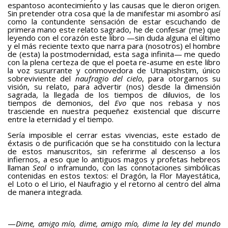
espantoso acontecimiento y las causas que le dieron origen.
Sin pretender otra cosa que la de manifestar mi asombro así
como la contundente sensación de estar escuchando de
primera mano este relato sagrado, he de confesar (me) que
leyendo con el corazón este libro —sin duda alguna el último
y el más reciente texto que narra para (nosotros) el hombre
de (esta) la postmodernidad, esta saga infinita— me quedo
con la plena certeza de que el poeta re-asume en este libro
la voz susurrante y conmovedora de Utnapishstim, único
sobreviviente del
naufragio del cielo
, para otorgarnos su
visión, su relato, para advertir (nos) desde la dimensión
sagrada, la llegada de los tiempos de diluvios, de los
tiempos de demonios, del
Evo
que nos rebasa y nos
trasciende en nuestra pequeñez existencial que discurre
entre la eternidad y el tiempo.
Sería imposible el cerrar estas vivencias, este estado de
éxtasis o de purificación que se ha constituido con la lectura
de estos manuscritos, sin referirme al descenso a los
infiernos, a eso que lo antiguos magos y profetas hebreos
llaman
Seol
o inframundo, con las connotaciones simbólicas
contenidas en estos textos: el Dragón, la Flor Mayestática,
el Loto o el Lirio, el Naufragio y el retorno al centro del alma
de manera integrada.
—
Dime, amigo mío, dime, amigo mío, dime la ley del mundo