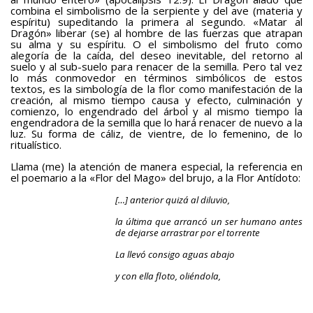
combina el simbolismo de la serpiente y del ave (materia y
espíritu) supeditando la primera al segundo. «Matar al
Dragón» liberar (se) al hombre de las fuerzas que atrapan
su alma y su espíritu. O el simbolismo del fruto como
alegoría de la caída, del deseo inevitable, del retorno al
suelo y al sub-suelo para renacer de la semilla. Pero tal vez
lo más conmovedor en términos simbólicos de estos
textos, es la simbología de la flor como manifestación de la
creación, al mismo tiempo causa y efecto, culminación y
comienzo, lo engendrado del árbol y al mismo tiempo la
engendradora de la semilla que lo hará renacer de nuevo a la
luz. Su forma de cáliz, de vientre, de lo femenino, de lo
ritualístico.
Llama (me) la atención de manera especial, la referencia en
el poemario a la «Flor del Mago» del brujo, a la Flor Antídoto:
[…] anterior quizá al diluvio,
la última que arrancó un ser humano antes
de dejarse arrastrar por el torrente
La llevó consigo aguas abajo
y con ella floto, oliéndola,