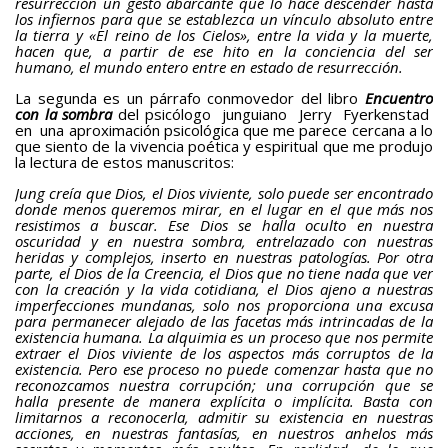
resurrección un gesto abarcante que lo hace descender hasta
los infiernos para que se establezca un vínculo absoluto entre
la tierra y «El reino de los Cielos», entre la vida y la muerte,
hacen que, a partir de ese hito en la conciencia del ser
humano, el mundo entero entre en estado de resurrección.
La segunda es un párrafo conmovedor del libro
Encuentro
con la sombra
del psicólogo junguiano Jerry Fyerkenstad
en una aproximación psicológica que me parece cercana a lo
que siento de la vivencia poética y espiritual que me produjo
la lectura de estos manuscritos:
Jung creía que Dios, el Dios viviente, solo puede ser encontrado
donde menos queremos mirar, en el lugar en el que más nos
resistimos a buscar. Ese Dios se halla oculto en nuestra
oscuridad y en nuestra sombra, entrelazado con nuestras
heridas y complejos, inserto en nuestras patologías. Por otra
parte, el Dios de la Creencia, el Dios que no tiene nada que ver
con la creación y la vida cotidiana, el Dios ajeno a nuestras
imperfecciones mundanas, solo nos proporciona una excusa
para permanecer alejado de las facetas más intrincadas de la
existencia humana. La alquimia es un proceso que nos permite
extraer el Dios viviente de los aspectos más corruptos de la
existencia. Pero ese proceso no puede comenzar hasta que no
reconozcamos nuestra corrupción; una corrupción que se
halla presente de manera explícita o implícita. Basta con
limitarnos a reconocerla, admitir su existencia en nuestras
acciones, en nuestras fantasías, en nuestros anhelos más