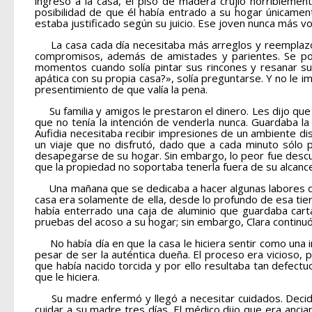
ingresó a la casa, el piso de madera crujió horribleme
posibilidad de que él había entrado a su hogar únicame
estaba justificado según su juicio. Ese joven nunca más vol
La casa cada día necesitaba más arreglos y reemplazos.
compromisos, además de amistades y parientes. Se podr
momentos cuando solía pintar sus rincones y resanar su
apática con su propia casa?», solía preguntarse. Y no le 
presentimiento de que valía la pena.
Su familia y amigos le prestaron el dinero. Les dijo que 
que no tenía la intención de venderla nunca. Guardaba l
Aufidia necesitaba recibir impresiones de un ambiente dist
un viaje que no disfrutó, dado que a cada minuto sólo
desapegarse de su hogar. Sin embargo, lo peor fue descub
que la propiedad no soportaba tenerla fuera de su alcan
Una mañana que se dedicaba a hacer algunas labores de j
casa era solamente de ella, desde lo profundo de esa tierra
había enterrado una caja de aluminio que guardaba carta
pruebas del acoso a su hogar; sin embargo, Clara continuó 
No había día en que la casa le hiciera sentir como una i
pesar de ser la auténtica dueña. El proceso era vicioso
que había nacido torcida y por ello resultaba tan defect
que le hiciera.
Su madre enfermó y llegó a necesitar cuidados. Decidió 
cuidar a su madre tres días. El médico dijo que era anci