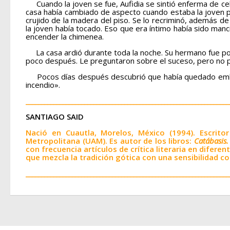
Cuando la joven se fue, Aufidia se sintió enferma de cel
casa había cambiado de aspecto cuando estaba la joven pr
crujido de la madera del piso. Se lo recriminó, además de
la joven había tocado. Eso que era íntimo había sido manc
encender la chimenea.
La casa ardió durante toda la noche. Su hermano fue por
poco después. Le preguntaron sobre el suceso, pero no pu
Pocos días después descubrió que había quedado embaraza
incendio».
__________________________________________________________________
SANTIAGO SAID
Nació
en Cuautla, Morelos, México
(1994). Escrito
Metropolitana (UAM). Es autor de los libros:
Catábasis.
con frecuencia artículos de crítica literaria en difere
que mezcla la tradición gótica con una sensibilidad 
__________________________________________________________________