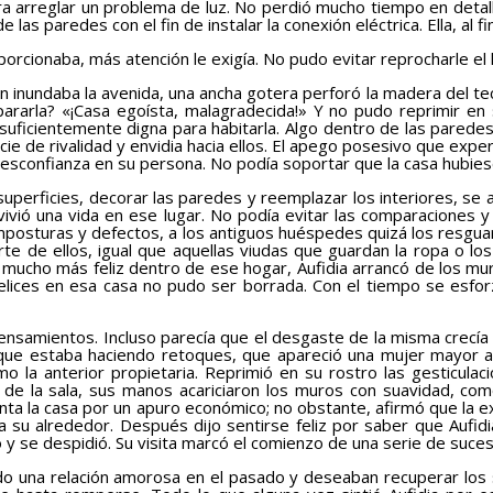
ara arreglar un problema de luz. No perdió mucho tiempo en deta
 paredes con el fin de instalar la conexión eléctrica. Ella, al fi
rcionaba, más atención le exigía. No pudo evitar reprocharle el
 inundaba la avenida, una ancha gotera perforó la madera del te
ararla? «¡Casa egoísta, malagradecida!» Y no pudo reprimir en
lo suficientemente digna para habitarla. Algo dentro de las pare
cie de rivalidad y envidia hacia ellos. El apego posesivo que ex
confianza en su persona. No podía soportar que la casa hubiese 
erficies, decorar las paredes y reemplazar los interiores, se a
 vivió una vida en ese lugar. No podía evitar las comparaciones
composturas y defectos, a los antiguos huéspedes quizá los resgua
te de ellos, igual que aquellas viudas que guardan la ropa o l
mucho más feliz dentro de ese hogar, Aufidia arrancó de los muro
felices en esa casa no pudo ser borrada. Con el tiempo se esfo
samientos. Incluso parecía que el desgaste de la misma crecía 
 que estaba haciendo retoques, que apareció una mujer mayor a
omo la anterior propietaria. Reprimió en su rostro las gesticu
s de la sala, sus manos acariciaron los muros con suavidad, c
enta la casa por un apuro económico; no obstante, afirmó que la 
 a su alrededor. Después dijo sentirse feliz por saber que Aufidi
 y se despidió. Su visita marcó el comienzo de una serie de suce
o una relación amorosa en el pasado y deseaban recuperar los 