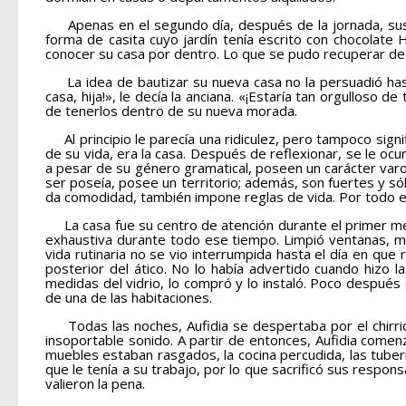
Apenas en el segundo día, después de la jornada, sus c
forma de casita cuyo jardín tenía escrito con chocolat
conocer su casa por dentro. Lo que se pudo recuperar de e
La idea de bautizar su nueva casa no la persuadió hast
casa, hija!», le decía la anciana. «¡Estaría tan orgulloso 
de tenerlos dentro de su nueva morada.
Al principio le parecía una ridiculez, pero tampoco sign
de su vida, era la casa. Después de reflexionar, se le o
a pesar de su género gramatical, poseen un carácter var
ser poseía, posee un territorio; además, son fuertes y só
da comodidad, también impone reglas de vida. Por todo ello
La casa fue su centro de atención durante el primer mes.
exhaustiva durante todo ese tiempo. Limpió ventanas, mue
vida rutinaria no se vio interrumpida hasta el día en qu
posterior del ático. No lo había advertido cuando hizo l
medidas del vidrio, lo compró y lo instaló. Poco después
de una de las habitaciones.
Todas las noches, Aufidia se despertaba por el chirrido
insoportable sonido. A partir de entonces, Aufidia comenz
muebles estaban rasgados, la cocina percudida, las tuber
que le tenía a su trabajo, por lo que sacrificó sus respon
valieron la pena.