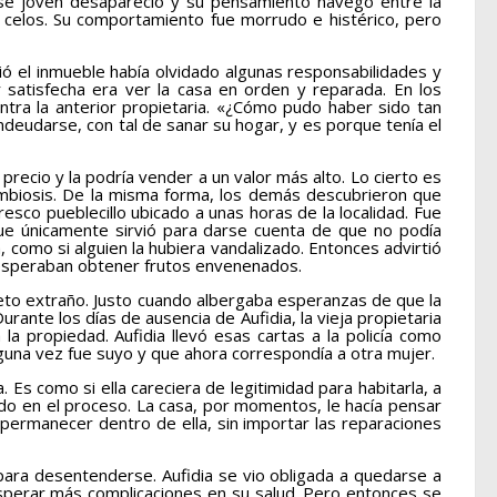
 ese joven desapareció y su pensamiento navegó entre la
 celos. Su comportamiento fue morrudo e histérico, pero
 el inmueble había olvidado algunas responsabilidades y
satisfecha era ver la casa en orden y reparada. En los
tra la anterior propietaria. «¿Cómo pudo haber sido tan
ndeudarse, con tal de sanar su hogar, y es porque tenía el
recio y la podría vender a un valor más alto. Lo cierto es
simbiosis. De la misma forma, los demás descubrieron que
resco pueblecillo ubicado a unas horas de la localidad. Fue
ue únicamente sirvió para darse cuenta de que no podía
como si alguien la hubiera vandalizado. Entonces advirtió
e esperaban obtener frutos envenenados.
eto extraño. Justo cuando albergaba esperanzas de que la
urante los días de ausencia de Aufidia, la vieja propietaria
a propiedad. Aufidia llevó esas cartas a la policía como
alguna vez fue suyo y que ahora correspondía a otra mujer.
s como si ella careciera de legitimidad para habitarla, a
do en el proceso. La casa, por momentos, le hacía pensar
 permanecer dentro de ella, sin importar las reparaciones
para desentenderse. Aufidia se vio obligada a quedarse a
 esperar más complicaciones en su salud. Pero entonces se