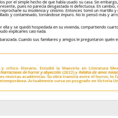
os por el simple hecho de que había usado su casa. Sin embargo, 
esente, pues no parecía desgastada ni defectuosa. En cambio, cu
 reprocharle su insolencia y cinismo. Entonces tomó un martillo y
illado y contaminado, tornándose impuro. No lo pensó más y arroj
 ella y se quedó hospedada en su vivienda, compartiendo cuarto
do explicarles casi nada.
da. Cuando sus familiares y amigos le preguntaron quién era e
___________________________________________________________________________
r y crítico literario. Estudió la Maestría en Literatura
 Narraciones de horror y abyección
(2022) y
Relatos de amor mias
ntes revistas académicas. Su obra transita entre el horror, lo f
contemporánea. Actualmente cursa un posgrado en Victoria Un
___________________________________________________________________________