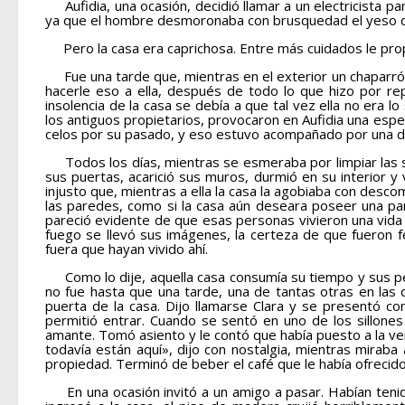
Aufidia, una ocasión, decidió llamar a un electricista p
ya que el hombre desmoronaba con brusquedad el yeso de las
Pero la casa era caprichosa. Entre más cuidados le propo
Fue una tarde que, mientras en el exterior un chaparrón
hacerle eso a ella, después de todo lo que hizo por rep
insolencia de la casa se debía a que tal vez ella no era 
los antiguos propietarios, provocaron en Aufidia una espe
celos por su pasado, y eso estuvo acompañado por una des
Todos los días, mientras se esmeraba por limpiar las sup
sus puertas, acarició sus muros, durmió en su interior y
injusto que, mientras a ella la casa la agobiaba con des
las paredes, como si la casa aún deseara poseer una par
pareció evidente de que esas personas vivieron una vida 
fuego se llevó sus imágenes, la certeza de que fueron 
fuera que hayan vivido ahí.
Como lo dije, aquella casa consumía su tiempo y sus pen
no fue hasta que una tarde, una de tantas otras en las
puerta de la casa. Dijo llamarse Clara y se presentó c
permitió entrar. Cuando se sentó en uno de los sillone
amante. Tomó asiento y le contó que había puesto a la v
todavía están aquí», dijo con nostalgia, mientras miraba
propiedad. Terminó de beber el café que le había ofrecido
En una ocasión invitó a un amigo a pasar. Habían tenid