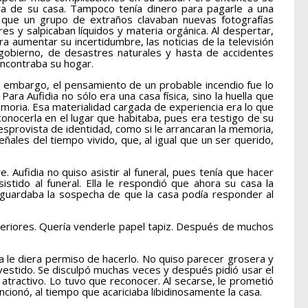
dara de su casa. Tampoco tenía dinero para pagarle a una
que un grupo de extraños clavaban nuevas fotografías
s y salpicaban líquidos y materia orgánica. Al despertar,
a aumentar su incertidumbre, las noticias de la televisión
 gobierno, de desastres naturales y hasta de accidentes
encontraba su hogar.
embargo, el pensamiento de un probable incendio fue lo
ara Aufidia no sólo era una casa física, sino la huella que
emoria. Esa materialidad cargada de experiencia era lo que
conocerla en el lugar que habitaba, pues era testigo de su
desprovista de identidad, como si le arrancaran la memoria,
eñales del tiempo vivido, que, al igual que un ser querido,
fidia no quiso asistir al funeral, pues tenía que hacer
tido al funeral. Ella le respondió que ahora su casa la
o guardaba la sospecha de que la casa podía responder al
teriores. Quería venderle papel tapiz. Después de muchos
ia le diera permiso de hacerlo. No quiso parecer grosera y
vestido. Se disculpó muchas veces y después pidió usar el
 atractivo. Lo tuvo que reconocer. Al secarse, le prometió
cionó, al tiempo que acariciaba libidinosamente la casa.