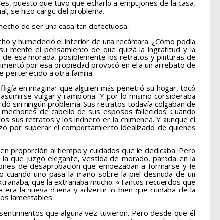
lles, puesto que tuvo que echarlo a empujones de la casa,
nal, se hizo cargo del problema.
 hecho de ser una casa tan defectuosa.
cho y humedeció el interior de una recámara. ¿Cómo podía
 su mente el pensamiento de que quizá la ingratitud y la
des de esa morada, posiblemente los retratos y pinturas de
perimentó por esa propiedad provocó en ella un arrebato de
pertenecido a otra familia.
fligía en imaginar que alguien más penetró su hogar, tocó
 y asumirse vulgar y ramplona. Y por lo mismo consideraba
rdó sin ningún problema. Sus retratos todavía colgaban de
os mechones de cabello de sus esposos fallecidos. Cuando
s sus retratos y los incineró en la chimenea. Y aunque el
rzó por superar el comportamiento idealizado de quienes
en proporción al tiempo y cuidados que le dedicaba. Pero
 la que juzgó elegante, vestida de morado, parada en la
laciones de desaprobación que empezaban a formarse y le
omo cuando uno pasa la mano sobre la piel desnuda de un
extrañaba, que la extrañaba mucho. «Tantos recuerdos que
a era la nueva dueña y advertir lo bien que cuidaba de la
sos lamentables.
sentimientos que alguna vez tuvieron. Pero desde que él