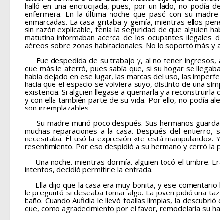
halló en una encrucijada, pues, por un lado, no podía d
enfermera. En la última noche que pasó con su madre
enmarcadas. La casa gritaba y gemía, mientras ellos pene
sin razón explicable, tenía la seguridad de que alguien h
matutina informaban acerca de los ocupantes ilegales d
aéreos sobre zonas habitacionales. No lo soportó más y 
Fue despedida de su trabajo y, al no tener ingresos, 
que más le aterró, pues sabía que, si su hogar se llegaba 
había dejado en ese lugar, las marcas del uso, las imperf
hacía que el espacio se volviera suyo, distinto de una si
existencia. Si alguien llegase a quemarla y a reconstruirl
y con ella también parte de su vida. Por ello, no podía al
son irremplazables.
Su madre murió poco después. Sus hermanos guardaron re
muchas reparaciones a la casa. Después del entierro, s
necesitaba. Él usó la expresión «te está manipulando». 
resentimiento. Por eso despidió a su hermano y cerró la 
Una noche, mientras dormía, alguien tocó el timbre. Era
intentos, decidió permitirle la entrada.
Ella dijo que la casa era muy bonita, y ese comentario la
le preguntó si deseaba tomar algo. La joven pidió una ta
baño. Cuando Aufidia le llevó toallas limpias, la descubr
que, como agradecimiento por el favor, remodelaría su hab