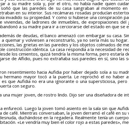
ejar a su madre sola y, por el otro, no había nadie quien cui
 soñó que las paredes de su casa sangraban al momento en 
traban en su interior. Sus recámaras rosadas producían estertore
abía invadido su propiedad. Y como si hubiese una conspiración par
e viviendas, de ladrones de inmuebles, de expropiaciones del
abandonó a su madre para ir a cerciorarse del estado en que se 
además de deudas, el banco amenazó con embargar su casa. Sin 
a quemar y volviesen a reconstruirlo, ya no sería más su hogar. P
ecciones, las grietas en las paredes y los objetos colmados de m
mple construcción idéntica. La casa respondía a la necesidad de re
a desde los cimientos, quizá tendría la misma forma, pero estaría 
ejarse de Alfidio, pues no extrañaba sus paredes en sí, sino las s
sentimiento hacia Aufidia por haber dejado sola a su madre. Au
u hermano mayor tocó a la puerta. Le reprochó el no haber asis
Y es que Aufidia no era una ignorante o una supersticiosa, per
puerta con seguro.
 una mujer joven, de rostro lindo. Dijo ser una diseñadora de in
 enfureció. Luego la joven tomó asiento en la sala sin que Aufid
za de café. Mientras conversaban, la joven derramó el café en su 
ió desnuda, duchándose en la regadera. Realmente tenía un cuerpo
itación. «Le vendría muy bien el color rojo a estas paredes», men