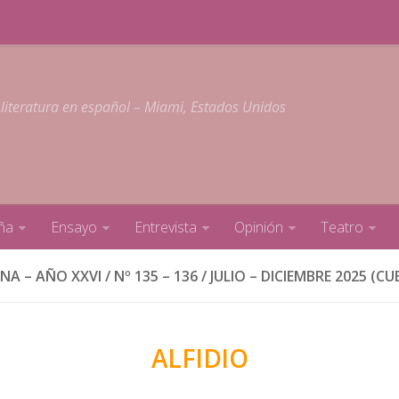
 literatura en español – Miami, Estados Unidos
ña
Ensayo
Entrevista
Opinión
Teatro
A – AÑO XXVI / Nº 135 – 136 / JULIO – DICIEMBRE 2025 (CUE
ALFIDIO