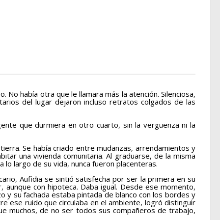
No había otra que le llamara más la atención. Silenciosa,
tarios del lugar dejaron incluso retratos colgados de las
nte que durmiera en otro cuarto, sin la vergüenza ni la
tierra. Se había criado entre mudanzas, arrendamientos y
abitar una vivienda comunitaria. Al graduarse, de la misma
a lo largo de su vida, nunca fueron placenteras.
rio, Aufidia se sintió satisfecha por ser la primera en su
ar, aunque con hipoteca. Daba igual. Desde ese momento,
uizo y su fachada estaba pintada de blanco con los bordes y
re ese ruido que circulaba en el ambiente, logró distinguir
 que muchos, de no ser todos sus compañeros de trabajo,