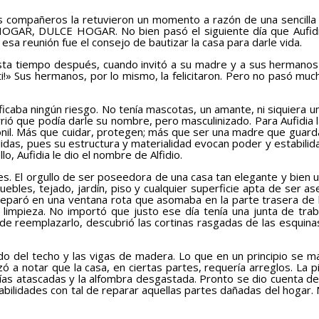
ompañeros la retuvieron un momento a razón de una sencilla ce
e HOGAR, DULCE HOGAR. No bien pasó el siguiente día que Aufidi
sa reunión fue el consejo de bautizar la casa para darle vida.
a tiempo después, cuando invitó a su madre y a sus hermanos 
de ti!» Sus hermanos, por lo mismo, la felicitaron. Pero no pasó m
ificaba ningún riesgo. No tenía mascotas, un amante, ni siquier
currió que podía darle su nombre, pero masculinizado. Para Aufidi
onil. Más que cuidar, protegen; más que ser una madre que guarda
lidas, pues su estructura y materialidad evocan poder y estabilida
, Aufidia le dio el nombre de Alfidio.
 El orgullo de ser poseedora de una casa tan elegante y bien ubi
bles, tejado, jardín, piso y cualquier superficie apta de ser a
e reparó en una ventana rota que asomaba en la parte trasera de l
a limpieza. No importó que justo ese día tenía una junta de traba
 de reemplazarlo, descubrió las cortinas rasgadas de las esquinas
 del techo y las vigas de madera. Lo que en un principio se ma
ó a notar que la casa, en ciertas partes, requería arreglos. La 
ías atascadas y la alfombra desgastada. Pronto se dio cuenta de
sabilidades con tal de reparar aquellas partes dañadas del hogar.