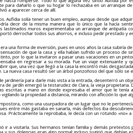
nte hasta romperse. Todo lo que alguna vez sintió Aufidia por
nte para dañarlo o que su hogar lo rechazaba en un arranque de
vió a aparecer cerca de allí.
 Aufidia solía tener un buen empleo, aunque desde que adquirió
ía decir de la misma manera que lo único que la hacía sentir 
s lastimados muros experimentaba un arranque de antipatía con
importó derrochar todos sus ahorros, e incluso pedir prestado y e
era una forma de inversión, pues en unos años la casa subiría de p
a sensación de que la casa y ella habían sufrido un proceso de 
into, por lo que la invitaron a pasar unas vacaciones en un pinto
 pensaba en regresar a su morada. Fue un viaje extenuante y q
rir que, una vez que llegó a la casa la encontró más desgastada, 
ce. La nueva casa resultó ser un árbol ponzoñoso del que sólo s
ardinería para darle más vista a la entrada, desenterró un obj
 de jardín emergió la testarudez de Clara, la vieja propietaria. D
s escritas a mano en donde expresaba el amor que le tenía a l
vigilando la propiedad a distancia, mirando con aflicción lo que 
mpostora, como una usurpadora de un lugar que no le pertenecía. E
, pues entre más gastaba en sanarla, más defectos iba descubrien
uosa. Prácticamente la reprobaba, le decía con un rotundo «no» a
ir a visitarla. Sus hermanos tenían familia y demás pretextos 
ana y sus dolencias eran algo normal; incluso sugirió que debían