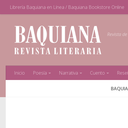
Librería Baquiana en Línea / Baquiana Bookstore Online
Revista de
Inicio
Poesía
Narrativa
Cuento
Rese
BAQUIAN