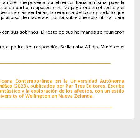
también fue poseída por el rencor hacia la misma, pues la
ando partió, reapareció una vieja gotera en el techo y el
 destruyó las ventanas, la cerámica del baño y todo lo que
ó al piso de madera el combustible que solía utilizar para
 con sus sobrinos. El resto de sus hermanos se reunieron
l padre, les respondió: «Se llamaba Alfidio. Murió en el
___________________________________________________________
 Mexicana Contemporánea en la Universidad Autónoma
mático
(2023), publicados por Par Tres Editores. Escribe
antástico y la exploración de los afectos, con un estilo
iversity of Wellington en Nueva Zelanda.
____________________________________________________________