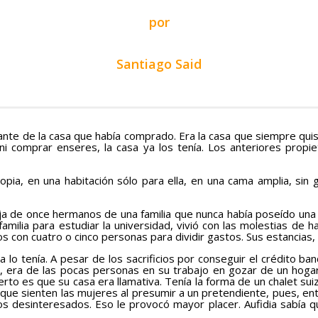
por
Santiago Said
 de la casa que había comprado. Era la casa que siempre quiso. 
 ni comprar enseres, la casa ya los tenía. Los anteriores propie
, en una habitación sólo para ella, en una cama amplia, sin ge
 de once hermanos de una familia que nunca había poseído una 
familia para estudiar la universidad, vivió con las molestias de h
s con cuatro o cinco personas para dividir gastos. Sus estancias, 
 tenía. A pesar de los sacrificios por conseguir el crédito banca
lo, era de las pocas personas en su trabajo en gozar de un hog
cierto es que su casa era llamativa. Tenía la forma de un chalet s
 que sienten las mujeres al presumir a un pretendiente, pues, ent
gos desinteresados. Eso le provocó mayor placer. Aufidia sabía