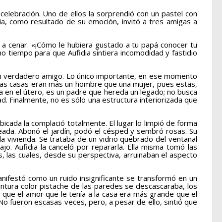
lebración. Uno de ellos la sorprendió con un pastel con
a, como resultado de su emoción, invitó a tres amigas a
a cenar. «¡Cómo le hubiera gustado a tu papá conocer tu
ucho tiempo para que Aufidia sintiera incomodidad y fastidio
a un verdadero amigo. Lo único importante, en ese momento
a las casas eran más un hombre que una mujer, pues estas,
 en el útero, es un padre que hereda un legado; no busca
d. Finalmente, no es sólo una estructura interiorizada que
cada la complació totalmente. El lugar lo limpió de forma
seada. Abonó el jardín, podó el césped y sembró rosas. Su
a vivienda. Se trataba de un vidrio quebrado del ventanal
jo. Aufidia la canceló por repararla. Ella misma tomó las
, las cuales, desde su perspectiva, arruinaban el aspecto
nifestó como un ruido insignificante se transformó en un
pintura color pistache de las paredes se descascaraba, los
 que el amor que le tenía a la casa era más grande que el
 No fueron escasas veces, pero, a pesar de ello, sintió que