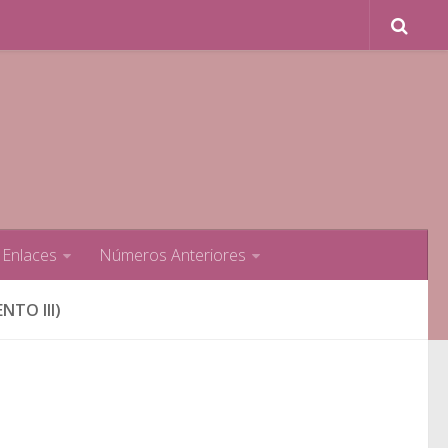
Enlaces
Números Anteriores
NTO III)