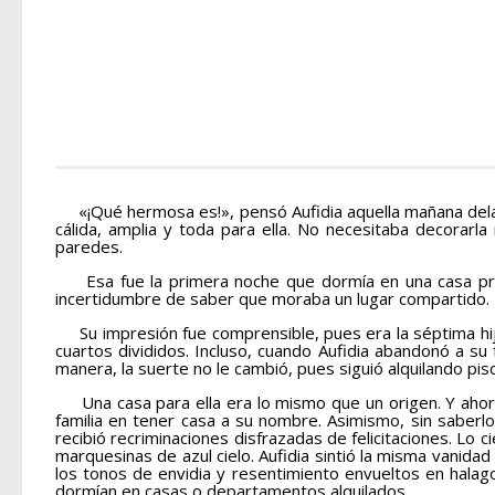
«¡Qué hermosa es!», pensó Aufidia aquella mañana delante
cálida, amplia y toda para ella. No necesitaba decorarla
paredes.
Esa fue la primera noche que dormía en una casa propia
incertidumbre de saber que moraba un lugar compartido.
Su impresión fue comprensible, pues era la séptima hija
cuartos divididos. Incluso, cuando Aufidia abandonó a su 
manera, la suerte no le cambió, pues siguió alquilando piso
Una casa para ella era lo mismo que un origen. Y ahora lo
familia en tener casa a su nombre. Asimismo, sin saber
recibió recriminaciones disfrazadas de felicitaciones. Lo 
marquesinas de azul cielo. Aufidia sintió la misma vanidad
los tonos de envidia y resentimiento envueltos en hala
dormían en casas o departamentos alquilados.