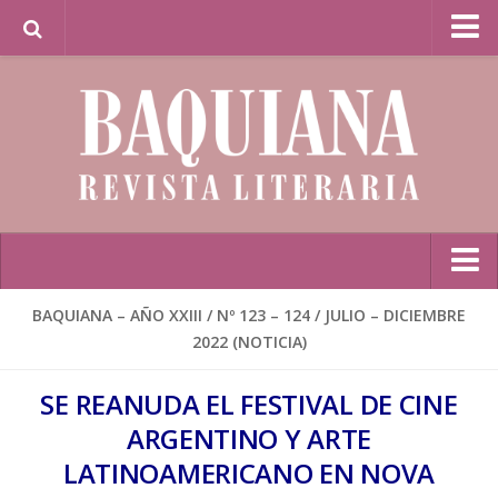
Librería Baquiana en Línea / Baquiana Bookstore
Online
Inicio
BAQUIANA – AÑO XXIII / Nº 123 – 124 / JULIO – DICIEMBRE
2022 (NOTICIA)
Poesía
BAQUIANA – Año XXVII / Nº 137 – 138 / Enero – Junio 2026
SE REANUDA EL FESTIVAL DE CINE
(Poesía I)
ARGENTINO Y ARTE
BAQUIANA – Año XXVII / Nº 137 – 138 / Enero – Junio 2026
LATINOAMERICANO EN NOVA
(Poesía II)