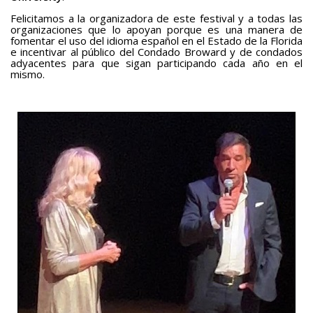
Felicitamos a la organizadora de este festival y a todas las
Teatro
organizaciones que lo apoyan porque es una manera de
fomentar el uso del idioma español en el Estado de la Florida
BAQUIANA – Año XXVII / Nº 137 – 138 / Enero – Junio 2026
e incentivar al público del Condado Broward y de condados
adyacentes para que sigan participando cada año en el
(TEATRO)
mismo.
Enlaces
BAQUIANA – ENLACES I
BAQUIANA – ENLACES II
BAQUIANA – ENLACES III
Números Anteriores
BAQUIANA – Números Anteriores (2021 – 2025)
BAQUIANA – Números Anteriores (2016 – 2020)
BAQUIANA – Números Anteriores (2010 – 2015)
BAQUIANA – Números Anteriores (2005 – 2010)
BAQUIANA – Números Anteriores (1999 – 2004)