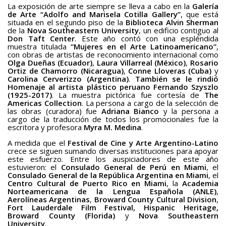
BAQUIANA – Año XXVII / Nº 137 – 138 / Enero – Junio 2026
La exposición de arte siempre se lleva a cabo en la
Galería
de Arte
“Adolfo and Marisela Cotilla Gallery”
, que está
(Cuento III)
situada en el segundo piso de la
Biblioteca Alvin Sherman
de la
Nova Southeastern University
, un edificio contiguo al
Reseña
Don Taft Center
. Este año contó con una espléndida
muestra titulada
“Mujeres en el Arte Latinoamericano”
,
BAQUIANA – Año XXVII / Nº 137 – 138 / Enero – Junio 2026
con obras de artistas de reconocimiento internacional como
(Reseña I)
Olga Dueñas (Ecuador)
,
Laura Villarreal (México)
,
Rosario
Ortiz de Chamorro (Nicaragua)
,
Conne Lloveras
(Cuba)
y
BAQUIANA – Año XXVII / Nº 137 – 138 / Enero – Junio 2026
Carolina Cerverizzo (Argentina)
.
También se le rindió
Homenaje al artista plástico peruano Fernando Szyszlo
(Reseña II)
(1925-2017)
. La muestra pictórica fue cortesía de
The
Americas Collection
. La persona a cargo de la selección de
Ensayo
las obras (curadora) fue
Adriana Bianco
y la persona a
cargo de la traducción de todos los promocionales fue la
BAQUIANA – Año XXVII / Nº 137 – 138 / Enero – Junio 2026
escritora y profesora
Myra M. Medina
.
(Ensayo)
A medida que el
Festival de Cine y Arte Argentino-Latino
crece se siguen sumando diversas instituciones para apoyar
Entrevista
este esfuerzo. Entre los auspiciadores de este año
estuvieron: el
Consulado General de Perú en Miami
, el
BAQUIANA – Año XXVII / Nº 137 – 138 / Enero – Junio 2026
Consulado General de la República Argentina en Miami
, el
(Entrevista)
Centro Cultural de Puerto Rico en Miami
, la
Academia
Norteamericana de la Lengua Española (ANLE)
,
Opinión
Aerolíneas Argentinas
,
Broward County Cultural Division
,
Fort Lauderdale Film Festival,
Hispanic Heritage,
Broward County (Florida)
BAQUIANA – Año XXVII / Nº 137 – 138 / Enero – Junio 2026
y
Nova Southeastern
University
.
(Opinión I)