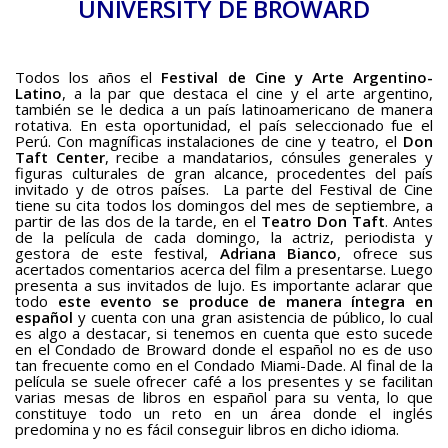
UNIVERSITY DE BROWARD
BAQUIANA – Año XXVII / Nº 137 – 138 / Enero – Junio 2026
(Poesía III)
BAQUIANA – Año XXVII / Nº 137 – 138 / Enero – Junio 2026
Todos los años el
Festival de Cine y Arte Argentino-
(Poesía IV)
Latino
, a la par que destaca el cine y el arte argentino,
también se le dedica a un país latinoamericano de manera
BAQUIANA – Año XXVII / Nº 137 – 138 / Enero – Junio 2026
rotativa. En esta oportunidad, el país seleccionado fue el
(Poesía V)
Perú. Con magníficas instalaciones de cine y teatro, el
Don
Taft Center
, recibe a mandatarios, cónsules generales y
BAQUIANA – Año XXVII / Nº 137 – 138 / Enero – Junio 2026
figuras culturales de gran alcance, procedentes del país
invitado y de otros países. La parte del Festival de Cine
(Poesía VI)
tiene su cita todos los domingos del mes de septiembre, a
partir de las dos de la tarde, en el
Teatro Don Taft
. Antes
Narrativa
de la película de cada domingo, la actriz, periodista y
gestora de este festival,
Adriana Bianco
, ofrece sus
BAQUIANA – Año XXVII / Nº 137 – 138 / Enero – Junio 2026
acertados comentarios acerca del film a presentarse. Luego
(Narrativa)
presenta a sus invitados de lujo. Es importante aclarar que
todo
este evento se produce de manera íntegra en
Cuento
español
y cuenta con una gran asistencia de público, lo cual
es algo a destacar, si tenemos en cuenta que esto sucede
en el Condado de Broward donde el español no es de uso
BAQUIANA – Año XXVII / Nº 137 – 138 / Enero – Junio 2026
tan frecuente como en el Condado Miami-Dade. Al final de la
(Cuento I)
película se suele ofrecer café a los presentes y se facilitan
varias mesas de libros en español para su venta, lo que
BAQUIANA – Año XXVII / Nº 137 – 138 / Enero – Junio 2026
constituye todo un reto en un área donde el inglés
(Cuento II)
predomina y no es fácil conseguir libros en dicho idioma.