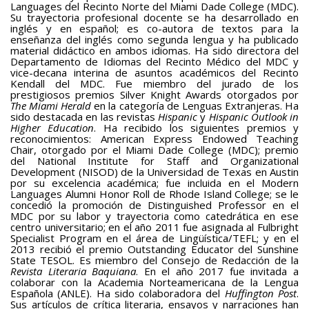
Languages del Recinto Norte del Miami Dade College (MDC).
Su trayectoria profesional docente se ha desarrollado en
inglés y en español; es co-autora de textos para la
enseñanza del inglés como segunda lengua y ha publicado
material didáctico en ambos idiomas. Ha sido directora del
Departamento de Idiomas del Recinto Médico del MDC y
vice-decana interina de asuntos académicos del Recinto
Kendall del MDC. Fue miembro del jurado de los
prestigiosos premios Silver Knight Awards otorgados por
The Miami Herald
en la categoría de Lenguas Extranjeras. Ha
sido destacada en las revistas
Hispanic
y
Hispanic Outlook in
Higher Education
. Ha recibido los siguientes premios y
reconocimientos: American Express Endowed Teaching
Chair, otorgado por el Miami Dade College (MDC); premio
del National Institute for Staff and Organizational
Development (NISOD) de la Universidad de Texas en Austin
por su excelencia académica; fue incluida en el Modern
Languages Alumni Honor Roll de Rhode Island College; se le
concedió la promoción de Distinguished Professor en el
MDC por su labor y trayectoria como catedrática en ese
centro universitario; en el año 2011 fue asignada al Fulbright
Specialist Program en el área de Lingüística/TEFL; y en el
2013 recibió el premio Outstanding Educator del Sunshine
State TESOL. Es miembro del Consejo de Redacción de la
Revista Literaria Baquiana
. En el año 2017 fue invitada a
colaborar con la Academia Norteamericana de la Lengua
Española (ANLE). Ha sido colaboradora del
Huffington Post
.
Sus artículos de crítica literaria, ensayos y narraciones han