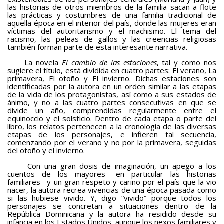
las historias de otros miembros de la familia sacan a flote
las prácticas y costumbres de una familia tradicional de
aquella época en el interior del país, donde las mujeres eran
víctimas del autoritarismo y el machismo. El tema del
racismo, las peleas de gallos y las creencias religiosas
también forman parte de esta interesante narrativa.
La novela
El cambio de las estaciones
, tal y como nos
sugiere el título, está dividida en cuatro partes: El verano, La
primavera, El otoño y El invierno. Dichas estaciones son
identificadas por la autora en un orden similar a las etapas
de la vida de los protagonistas, así como a sus estados de
ánimo, y no a las cuatro partes consecutivas en que se
divide un año, comprendidas regularmente entre el
equinoccio y el solsticio. Dentro de cada etapa o parte del
libro, los relatos pertenecen a la cronología de las diversas
etapas de los personajes, e infieren tal secuencia,
comenzando por el verano y no por la primavera, seguidas
del otoño y el invierno.
Con una gran dosis de imaginación, un apego a los
cuentos de los mayores –en particular las historias
familiares– y un gran respeto y cariño por el país que la vio
nacer, la autora recrea vivencias de una época pasada como
si las hubiese vivido. Y, digo “vivido” porque todos los
personajes se concretan a situaciones dentro de la
República Dominicana y la autora ha residido desde su
infancia en los Estados Unidos, aunque los nexos familiares y