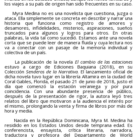
los viajes a su país de origen han sido frecuentes en su caso.
Myra Medina no es una novelista que cuestiona, juzga o
ataca. Ella simplemente se concreta en describir y narrar una
historia que funciona como registro de amores y
desamores, infidelidades, misterios, aspiraciones, sueños
truncados para algunos y logros para otros. En otras
palabras, la vida tal como sucedió. Estamos ante una novela
corta que se puede leer de manera fluida y cuya lectura nos
va a conectar con un pasaje de la memoria individual y
colectiva de un país.
La publicación de la novela
El cambio de las estaciones
estuvo a cargo de Ediciones Baquiana (2018), en su
Colección
Senderos de la Narrativa
. El lanzamiento oficial de
dicha novela tuvo lugar en la librería Altamira en la ciudad de
Coral Gables, Florida, el pasado 21 de junio de 2018, justo el
día que comenzó la estación veraniega y por pura
coincidencia. Con una abundante presencia de público,
después de la presentación de rigor, la autora leyó tres
relatos del libro que motivaron a la audiencia el interés por
el mismo, prolongando la venta y firma de libros por más de
hora y media.
Nacida en la República Dominicana, Myra M. Medina ha
residido en los Estados Unidos desde temprana edad. Es
conferencista, ensayista, crítica literaria, narradora,
traductora y profesora del Departamento de World