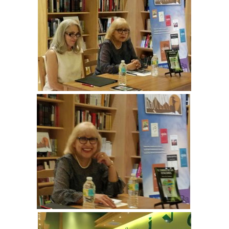
Teatro
BAQUIANA – Año XXVII / Nº 137 – 138 / Enero – Junio 2026
(TEATRO)
Enlaces
BAQUIANA – ENLACES I
BAQUIANA – ENLACES II
BAQUIANA – ENLACES III
Números Anteriores
BAQUIANA – Números Anteriores (2021 – 2025)
BAQUIANA – Números Anteriores (2016 – 2020)
BAQUIANA – Números Anteriores (2010 – 2015)
BAQUIANA – Números Anteriores (2005 – 2010)
BAQUIANA – Números Anteriores (1999 – 2004)