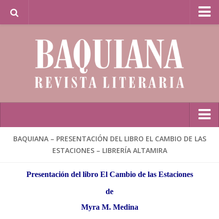
Librería Baquiana en Línea / Baquiana Bookstore
Online
Inicio
BAQUIANA – PRESENTACIÓN DEL LIBRO EL CAMBIO DE LAS
ESTACIONES – LIBRERÍA ALTAMIRA
Poesía
BAQUIANA – Año XXVII / Nº 137 – 138 / Enero – Junio 2026
Presentación del libro El Cambio de las Estaciones
(Poesía I)
de
BAQUIANA – Año XXVII / Nº 137 – 138 / Enero – Junio 2026
Myra M. Medina
(Poesía II)